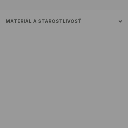
MATERIÁL A STAROSTLIVOSŤ
52% BAVLNA, 48% POLYESTER