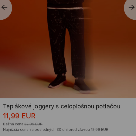
Teplákové joggery s celoplošnou potlačou
11,99
EUR
Bežná cena
22,99
EUR
Najnižšia cena za posledných 30 dní pred zľavou
12,99
EUR