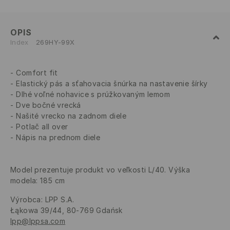
OPIS
Index
269HY-99X
Comfort fit
Elastický pás a sťahovacia šnúrka na nastavenie šírky
Dlhé voľné nohavice s prúžkovaným lemom
Dve bočné vrecká
Našité vrecko na zadnom diele
Potlač all over
Nápis na prednom diele
Model prezentuje produkt vo veľkosti L/40. Výška
modela: 185 cm
Výrobca
:
LPP S.A.
Łąkowa 39/44, 80-769 Gdańsk
lpp@lppsa.com