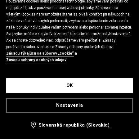
Používame cookies alebo podobné technológie, aby sme vám poskytli čo
najlepší zážitok z používania našej webovej stránky. Súhlasom so
všetkými cookies nám umožníte starať sa o váš komfort pri nákupoch na
základe vašich vlastných preferencií, zvykov a prispôsobenie zobrazenia
našej ponuky individuálne vašim potrebám alebo personalizovanej inzercii.
Svoj výber môžete kedykoľvek zmeniť kliknutím na možnosť „Nastavenia“.
Ak sa chcete dozvedieť viac, odporúčame vám prečítať si Zásady
používania súborov cookie a Zásady ochrany osobných údajov
Zásadu týkajúcu sa súborov „cookie“
a
Zásadu ochrany osobných údajov
.
OK
Nastavenia
Slovenská republika (Slovakia)