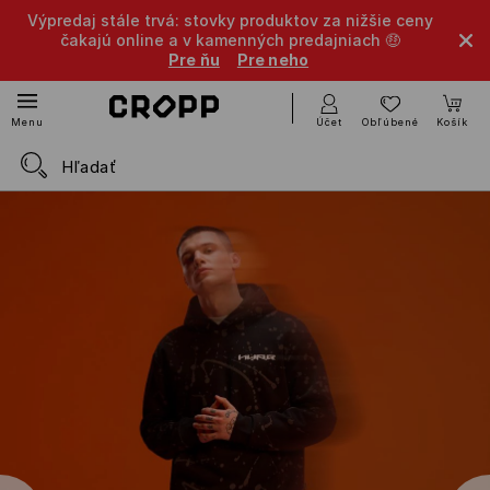
Výpredaj stále trvá: stovky produktov za nižšie ceny
čakajú online a v kamenných predajniach 🤑
Pre ňu
Pre neho
Účet
Obľúbené
Košík
Menu