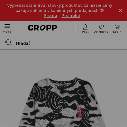
Výpredaj stále trvá: stovky produktov za nižšie ceny
čakajú online a v kamenných predajniach 🤑
Pre ňu
Pre neho
Účet
Obľúbené
Košík
Menu