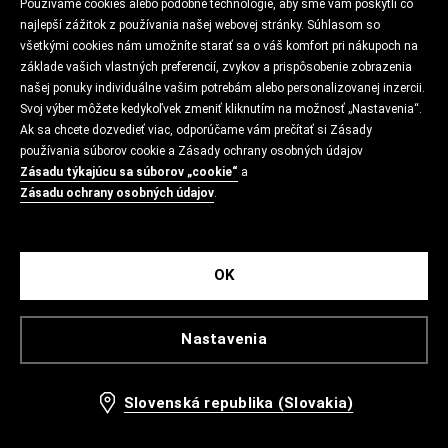
Používame cookies alebo podobné technológie, aby sme vám poskytli čo
najlepší zážitok z používania našej webovej stránky. Súhlasom so
všetkými cookies nám umožníte starať sa o váš komfort pri nákupoch na
základe vašich vlastných preferencií, zvykov a prispôsobenie zobrazenia
našej ponuky individuálne vašim potrebám alebo personalizovanej inzercii.
Svoj výber môžete kedykoľvek zmeniť kliknutím na možnosť „Nastavenia“.
Ak sa chcete dozvedieť viac, odporúčame vám prečítať si Zásady
používania súborov cookie a Zásady ochrany osobných údajov
Zásadu týkajúcu sa súborov „cookie“
a
Zásadu ochrany osobných údajov
.
OK
Nastavenia
Slovenská republika (Slovakia)