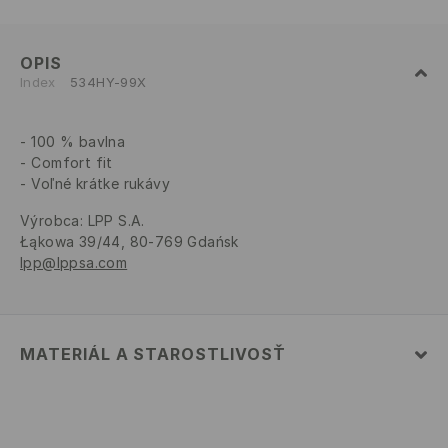
OPIS
Index
534HY-99X
100 % bavlna
Comfort fit
Voľné krátke rukávy
Výrobca
:
LPP S.A.
Łąkowa 39/44, 80-769 Gdańsk
lpp@lppsa.com
MATERIÁL A STAROSTLIVOSŤ
PRVÝ MATERIÁL
:
100% BAVLNA