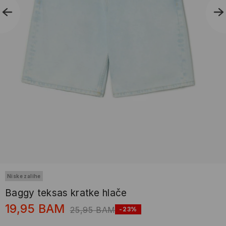
Niske zalihe
Baggy teksas kratke hlače
19,95
BAM
25,95
BAM
-23%