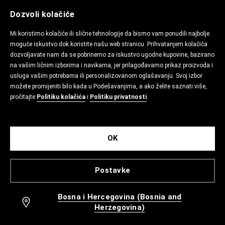
Dozvoli kolačiće
Mi koristimo kolačiće ili slične tehnologije da bismo vam ponudili najbolje
moguće iskustvo dok koristite našu web stranicu. Prihvatanjem kolačića
dozvoljavate nam da se pobrinemo za iskustvo ugodne kupovine, bazirano
na vašim ličnim izborima i navikama, jer prilagođavamo prikaz proizvoda i
usluga vašim potrebama ili personalizovanom oglašavanju. Svoj izbor
možete promijeniti bilo kada u Podešavanjima, a ako želite saznati više,
pročitajte
Politiku kolačića
i
Politiku privatnosti
.
OK
Postavke
Bosna i Hercegovina (Bosnia and
Herzegovina)