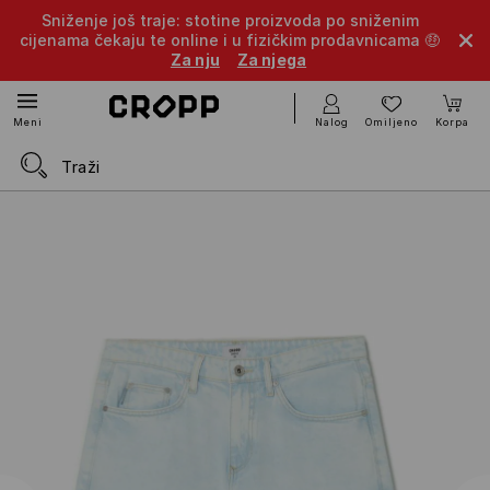
Sniženje još traje: stotine proizvoda po sniženim
cijenama čekaju te online i u fizičkim prodavnicama 🤑
Za nju
Za njega
Nalog
Omiljeno
Korpa
Meni