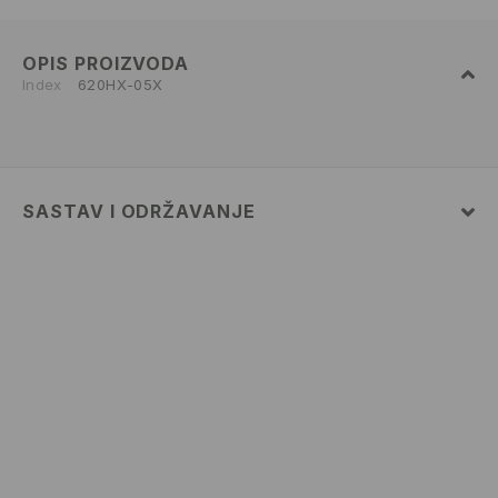
OPIS PROIZVODA
Index
620HX-05X
SASTAV I ODRŽAVANJE
100% COTTON