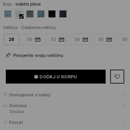
Boja
-
svijetlo plava
Veličina
-
Odaberite veličinu
28
30
32
34
36
38
Provjerite svoju veličinu
DODAJ U KORPU
Dostupnost u radnji
Dostava
Dostava
Povrat