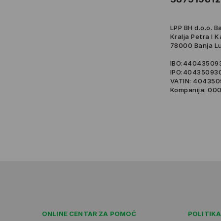
LPP BH d.o.o. B
Kralja Petra I 
78000 Banja L
IBO:44043509
IPO:40435093
VATIN: 40435
Kompanija: 0
ONLINE CENTAR ZA POMOĆ
POLITIKA