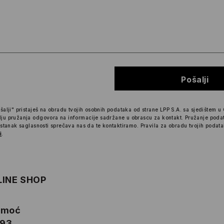
Pošalji
šalji" pristaješ na obradu tvojih osobnih podataka od strane LPP S.A. sa sjedištem u 
ju pružanja odgovora na informacije sadržane u obrascu za kontakt.
Pružanje poda
ostanak saglasnosti sprečava nas da te kontaktiramo. Pravila za obradu tvojih podat
i
.
LINE SHOP
pomoć
293