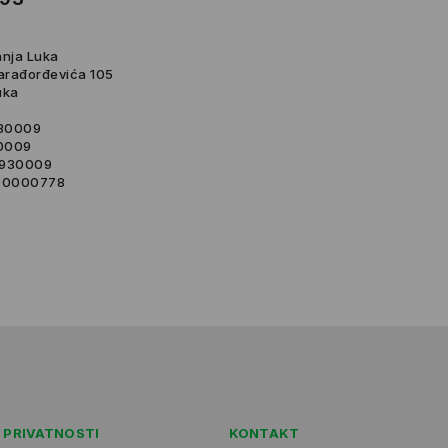
anja Luka
Karađorđevića 105
uka
30009
0009
0930009
000000778
 PRIVATNOSTI
KONTAKT