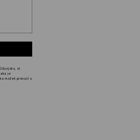
Gdanjsku, ul.
taka je
aka možeš pronaći u