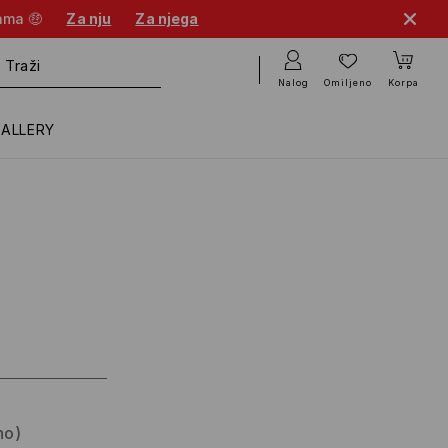
cama 🤑
Za nju
Za njega
Nalog
Omiljeno
Korpa
GALLERY
no)