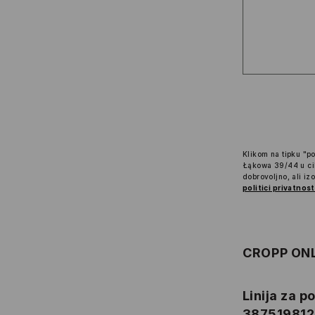
Klikom na tipku "po
Łąkowa 39/44 u cil
dobrovoljno, ali iz
politici privatnost
CROPP ON
Linija za 
38751981