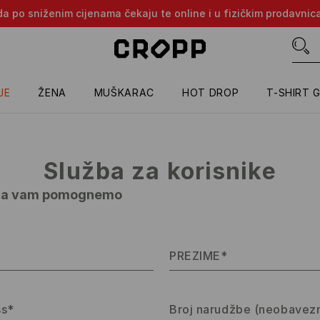
oda po sniženim cijenama čekaju te online i u fizičkim prodavni
JE
ŽENA
MUŠKARAC
HOT DROP
T-SHIRT 
Služba za korisnike
 da vam pomognemo
PREZIME*
ss*
Broj narudžbe (neobavez