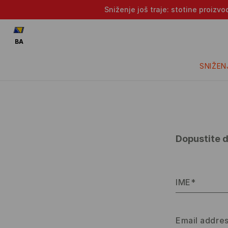
Sniženje još traje: stotine proizv
BA
SNIŽEN
Dopustite
IME*
Email addre