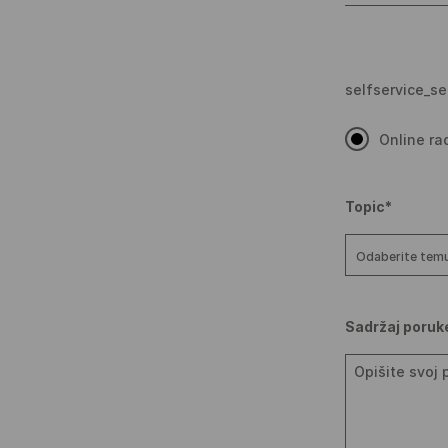
selfservice_s
Online ra
Topic*
Odaberite tem
Sadržaj poruk