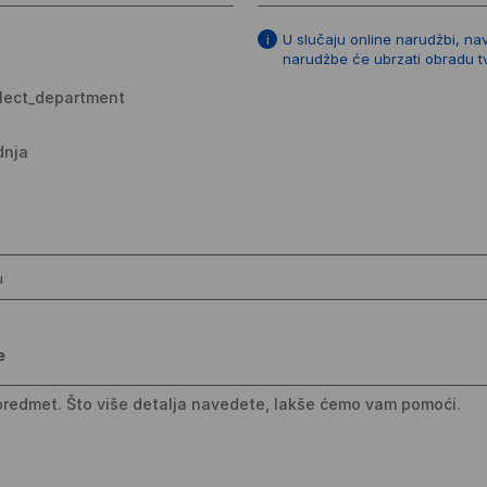
U slučaju online narudžbi, na
narudžbe će ubrzati obradu t
elect_department
dnja
u
e