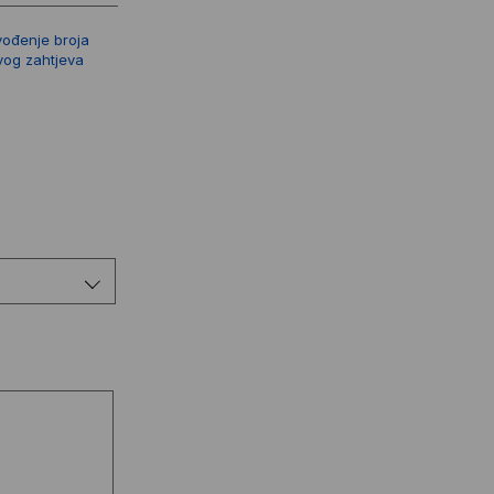
vođenje broja
vog zahtjeva