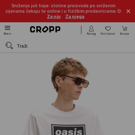
Sniženje još traje: stotine proizvoda po sniženim
cijenama čekaju te online i u fizičkim prodavnicama 🤑
Za nju
Za njega
Nalog
Omiljeno
Korpa
Meni