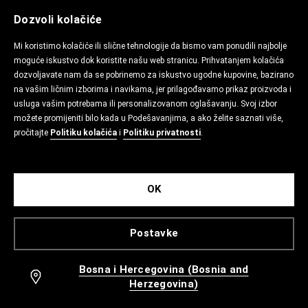
Dozvoli kolačiće
Mi koristimo kolačiće ili slične tehnologije da bismo vam ponudili najbolje
moguće iskustvo dok koristite našu web stranicu. Prihvatanjem kolačića
dozvoljavate nam da se pobrinemo za iskustvo ugodne kupovine, bazirano
na vašim ličnim izborima i navikama, jer prilagođavamo prikaz proizvoda i
usluga vašim potrebama ili personalizovanom oglašavanju. Svoj izbor
možete promijeniti bilo kada u Podešavanjima, a ako želite saznati više,
pročitajte
Politiku kolačića
i
Politiku privatnosti
.
OK
Postavke
Bosna i Hercegovina (Bosnia and
Herzegovina)