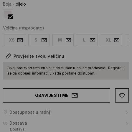
Boja
-
bijelo
Veličina
(rasprodato)
XS
S
M
L
XL
X
Provjerite svoju veličinu
Ovaj proizvod trenutno nije dostupan u online prodavnici. Registruj
se da dobiješ informaciju kada postane dostupan.
OBAVIJESTI ME
Dostupnost u radnji
Dostava
Dostava