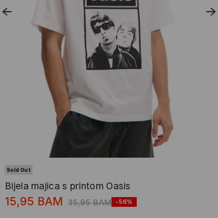
Sold Out
Bijela majica s printom Oasis
15,95
BAM
35,95
BAM
-56%