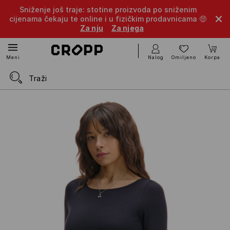
Sniženje još traje: stotine proizvoda po sniženim
cijenama čekaju te online i u fizičkim prodavnicama 🤑
Za nju
Za njega
Nalog
Omiljeno
Korpa
Meni