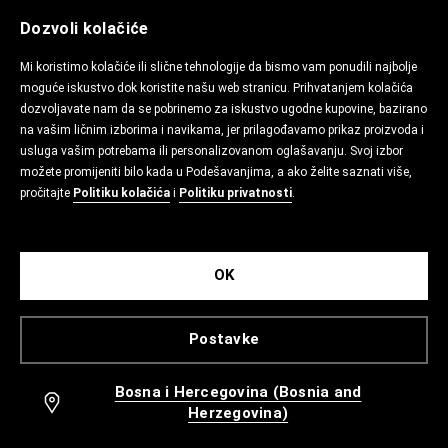
Dozvoli kolačiće
Mi koristimo kolačiće ili slične tehnologije da bismo vam ponudili najbolje
moguće iskustvo dok koristite našu web stranicu. Prihvatanjem kolačića
dozvoljavate nam da se pobrinemo za iskustvo ugodne kupovine, bazirano
na vašim ličnim izborima i navikama, jer prilagođavamo prikaz proizvoda i
usluga vašim potrebama ili personalizovanom oglašavanju. Svoj izbor
možete promijeniti bilo kada u Podešavanjima, a ako želite saznati više,
pročitajte
Politiku kolačića
i
Politiku privatnosti
.
OK
Postavke
Bosna i Hercegovina (Bosnia and
Herzegovina)