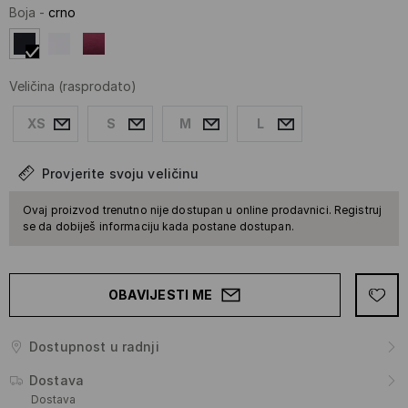
Boja
-
crno
Veličina
(rasprodato)
XS
S
M
L
Provjerite svoju veličinu
Ovaj proizvod trenutno nije dostupan u online prodavnici. Registruj
se da dobiješ informaciju kada postane dostupan.
OBAVIJESTI ME
Dostupnost u radnji
Dostava
Dostava