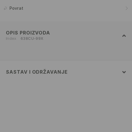
Povrat
OPIS PROIZVODA
Index
638CU-99X
SASTAV I ODRŽAVANJE
93% POLYAMIDE, 7% ELASTANE