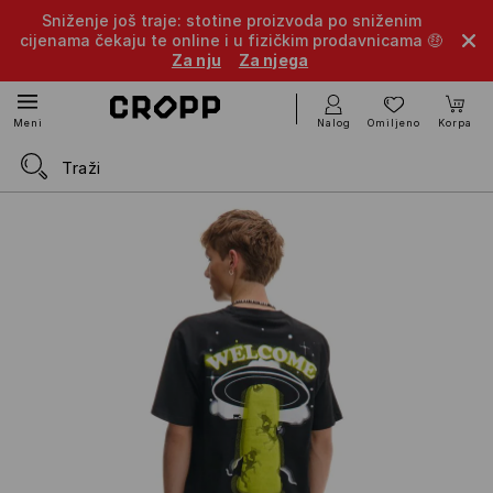
Sniženje još traje: stotine proizvoda po sniženim
cijenama čekaju te online i u fizičkim prodavnicama 🤑
Za nju
Za njega
Nalog
Omiljeno
Korpa
Meni