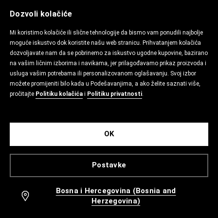
Dozvoli kolačiće
Mi koristimo kolačiće ili slične tehnologije da bismo vam ponudili najbolje
moguće iskustvo dok koristite našu web stranicu. Prihvatanjem kolačića
dozvoljavate nam da se pobrinemo za iskustvo ugodne kupovine, bazirano
na vašim ličnim izborima i navikama, jer prilagođavamo prikaz proizvoda i
usluga vašim potrebama ili personalizovanom oglašavanju. Svoj izbor
možete promijeniti bilo kada u Podešavanjima, a ako želite saznati više,
pročitajte
Politiku kolačića
i
Politiku privatnosti
.
OK
Postavke
Bosna i Hercegovina (Bosnia and
Herzegovina)