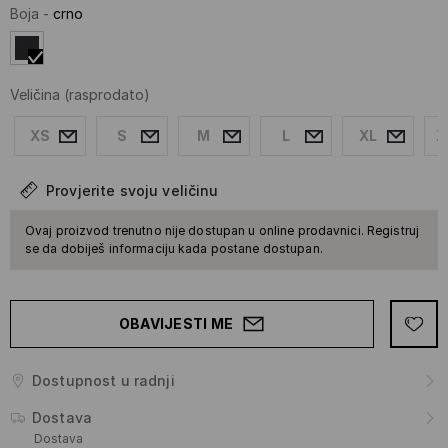
Boja
-
crno
Veličina
(rasprodato)
XS
S
M
L
XL
X
Provjerite svoju veličinu
Ovaj proizvod trenutno nije dostupan u online prodavnici. Registruj
se da dobiješ informaciju kada postane dostupan.
OBAVIJESTI ME
Dostupnost u radnji
Dostava
Dostava