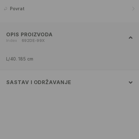
Povrat
OPIS PROIZVODA
Index
692DE-99X
L/40. 185 cm
SASTAV I ODRŽAVANJE
100% COTTON