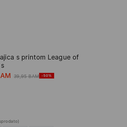
ajica s printom League of
ds
BAM
39,95
BAM
-50%
asprodato)