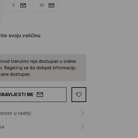
S
M
ite svoju veličinu
zvod trenutno nije dostupan u online
i. Registruj se da dobiješ informaciju
tane dostupan.
OBAVIJESTI ME
nost u radnji
va
a