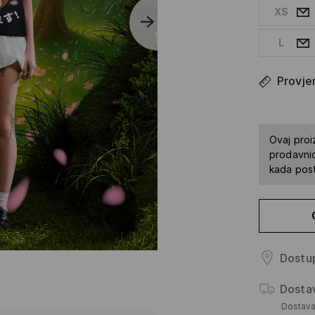
XS
L
Provjer
Ovaj proi
prodavnic
kada pos
Dostup
Dosta
Dostav