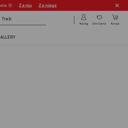
cama 🤑
Za nju
Za njega
Nalog
Omiljeno
Korpa
GALLERY