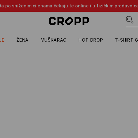
oda po sniženim cijenama čekaju te online i u fizičkim prodavni
JE
ŽENA
MUŠKARAC
HOT DROP
T-SHIRT 