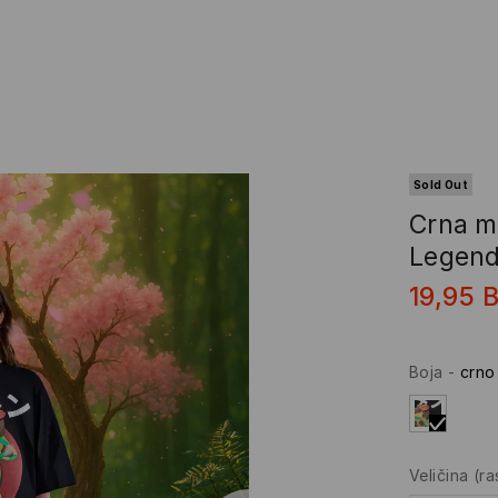
Sold Out
Crna m
Legen
19,95
Boja
-
crno
Veličina
(r