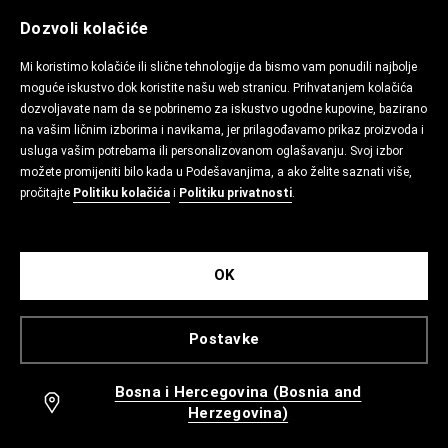
Dozvoli kolačiće
Mi koristimo kolačiće ili slične tehnologije da bismo vam ponudili najbolje
moguće iskustvo dok koristite našu web stranicu. Prihvatanjem kolačića
dozvoljavate nam da se pobrinemo za iskustvo ugodne kupovine, bazirano
na vašim ličnim izborima i navikama, jer prilagođavamo prikaz proizvoda i
usluga vašim potrebama ili personalizovanom oglašavanju. Svoj izbor
možete promijeniti bilo kada u Podešavanjima, a ako želite saznati više,
pročitajte
Politiku kolačića
i
Politiku privatnosti
.
OK
Postavke
Bosna i Hercegovina (Bosnia and
Herzegovina)