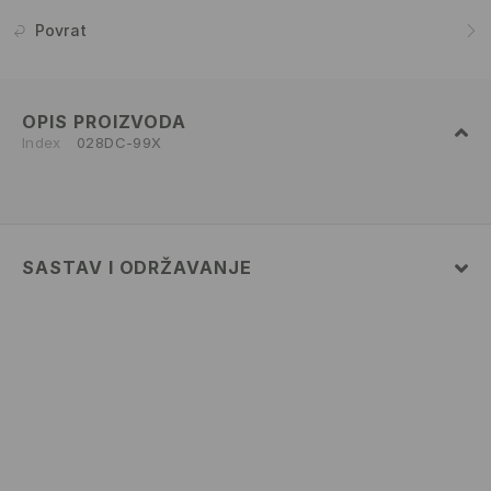
Povrat
OPIS PROIZVODA
Index
028DC-99X
SASTAV I ODRŽAVANJE
53% POLYURETHANE, 47% POLYESTER