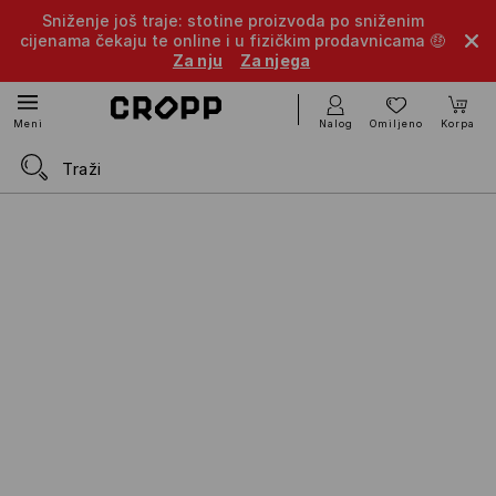
Sniženje još traje: stotine proizvoda po sniženim
cijenama čekaju te online i u fizičkim prodavnicama 🤑
Za nju
Za njega
Nalog
Omiljeno
Korpa
Meni