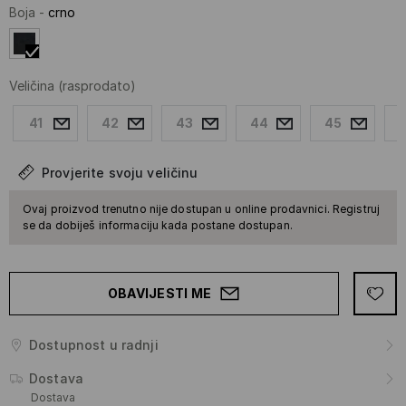
Boja
-
crno
Veličina
(rasprodato)
41
42
43
44
45
Provjerite svoju veličinu
Ovaj proizvod trenutno nije dostupan u online prodavnici. Registruj
se da dobiješ informaciju kada postane dostupan.
OBAVIJESTI ME
Dostupnost u radnji
Dostava
Dostava