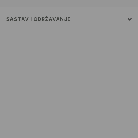
SASTAV I ODRŽAVANJE
100% POLYESTER