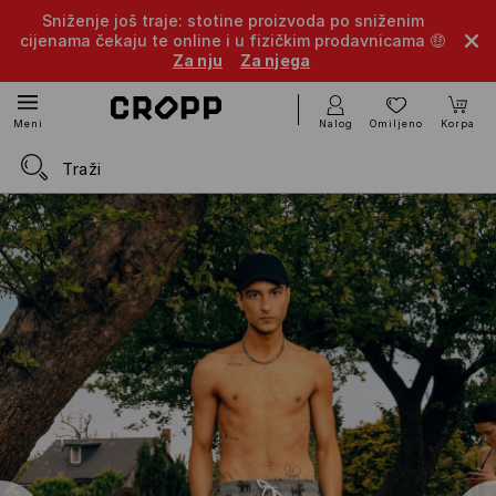
Sniženje još traje: stotine proizvoda po sniženim
cijenama čekaju te online i u fizičkim prodavnicama 🤑
Za nju
Za njega
Nalog
Omiljeno
Korpa
Meni