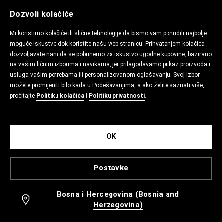
Dozvoli kolačiće
Mi koristimo kolačiće ili slične tehnologije da bismo vam ponudili najbolje
moguće iskustvo dok koristite našu web stranicu. Prihvatanjem kolačića
dozvoljavate nam da se pobrinemo za iskustvo ugodne kupovine, bazirano
na vašim ličnim izborima i navikama, jer prilagođavamo prikaz proizvoda i
usluga vašim potrebama ili personalizovanom oglašavanju. Svoj izbor
možete promijeniti bilo kada u Podešavanjima, a ako želite saznati više,
pročitajte
Politiku kolačića
i
Politiku privatnosti
.
OK
Postavke
Bosna i Hercegovina (Bosnia and
Herzegovina)