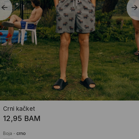
Crni kačket
12,95
BAM
Boja
-
crno