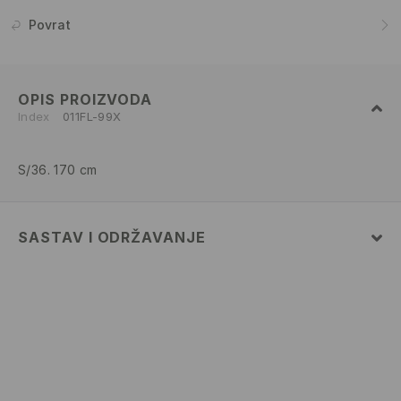
Povrat
OPIS PROIZVODA
Index
011FL-99X
S/36. 170 cm
SASTAV I ODRŽAVANJE
67% COTTON, 33% POLYESTER