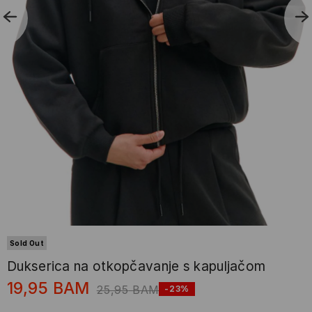
Sold Out
Dukserica na otkopčavanje s kapuljačom
19,95
BAM
25,95
BAM
-23%