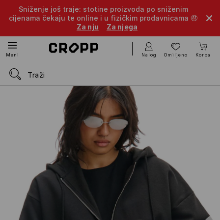
Sniženje još traje: stotine proizvoda po sniženim
cijenama čekaju te online i u fizičkim prodavnicama 🤑
Za nju
Za njega
Nalog
Omiljeno
Korpa
Meni