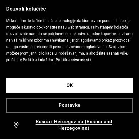
Dozvoli kolačiće
Mi koristimo kolačiće ili slične tehnologije da bismo vam ponudili najbolje
moguće iskustvo dok koristite našu web stranicu. Prihvatanjem kolačića
dozvoljavate nam da se pobrinemo za iskustvo ugodne kupovine, bazirano
na vašim ličnim izborima i navikama, jer prilagođavamo prikaz proizvoda i
usluga vašim potrebama ili personalizovanom oglašavanju. Svoj izbor
možete promijeniti bilo kada u Podešavanjima, a ako želite saznati više,
pročitajte
Politiku kolačića
i
Politiku privatnosti
.
OK
Postavke
Bosna i Hercegovina (Bosnia and
Herzegovina)