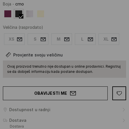
Boja
-
crno
Veličina
(rasprodato)
XS
S
M
L
XL
Provjerite svoju veličinu
Ovaj proizvod trenutno nije dostupan u online prodavnici. Registruj
se da dobiješ informaciju kada postane dostupan.
OBAVIJESTI ME
Dostupnost u radnji
Dostava
Dostava