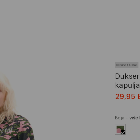
Niske zalihe
Dukseri
kapulj
29,95
Boja
-
više