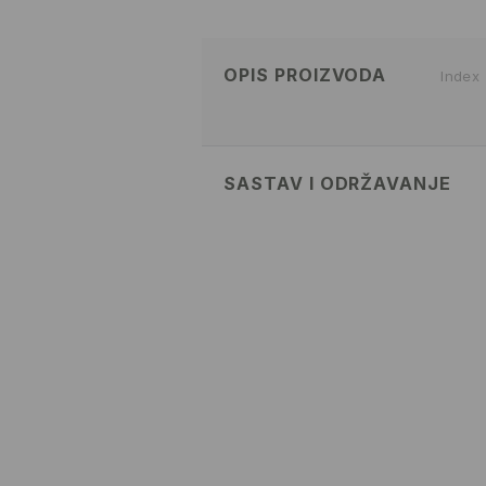
OPIS PROIZVODA
Index
SASTAV I ODRŽAVANJE
80% COTTON, 20% POLYESTER