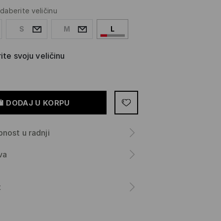
daberite veličinu
S
M
L
ite svoju veličinu
DODAJ U KORPU
nost u radnji
va
a
t