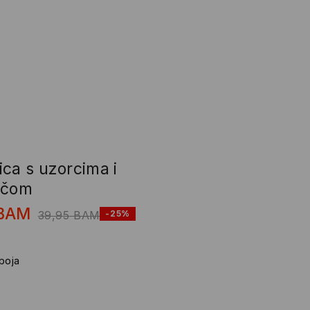
ca s uzorcima i
ačom
BAM
39,95
BAM
-25%
 boja