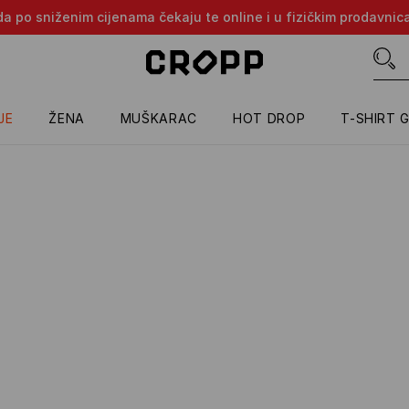
oda po sniženim cijenama čekaju te online i u fizičkim prodavni
JE
ŽENA
MUŠKARAC
HOT DROP
T-SHIRT 