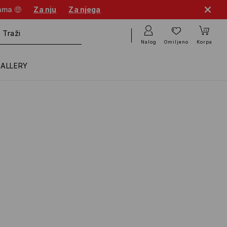
cama 🤑
Za nju
Za njega
Nalog
Omiljeno
Korpa
GALLERY