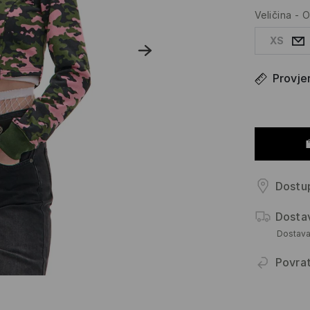
Veličina
-
O
XS
Provjer
Dostup
Dosta
Dostav
Povra