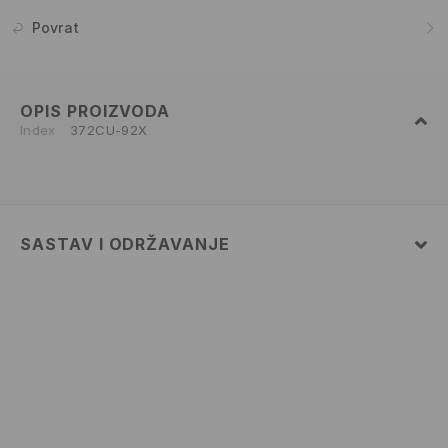
Povrat
OPIS PROIZVODA
Index
372CU-92X
SASTAV I ODRŽAVANJE
70% VISCOSE, 30% POLYAMIDE