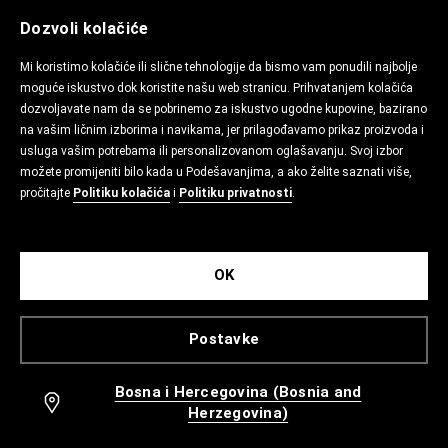
Dozvoli kolačiće
Mi koristimo kolačiće ili slične tehnologije da bismo vam ponudili najbolje
moguće iskustvo dok koristite našu web stranicu. Prihvatanjem kolačića
dozvoljavate nam da se pobrinemo za iskustvo ugodne kupovine, bazirano
na vašim ličnim izborima i navikama, jer prilagođavamo prikaz proizvoda i
usluga vašim potrebama ili personalizovanom oglašavanju. Svoj izbor
možete promijeniti bilo kada u Podešavanjima, a ako želite saznati više,
pročitajte
Politiku kolačića
i
Politiku privatnosti
.
OK
Postavke
Bosna i Hercegovina (Bosnia and
Herzegovina)