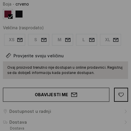
Boja
-
crveno
Veličina
(rasprodato)
XS
S
M
L
XL
Provjerite svoju veličinu
Ovaj proizvod trenutno nije dostupan u online prodavnici. Registruj
se da dobiješ informaciju kada postane dostupan.
OBAVIJESTI ME
Dostupnost u radnji
Dostava
Dostava