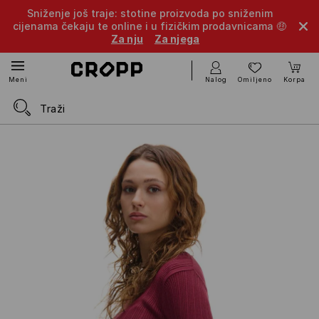
Sniženje još traje: stotine proizvoda po sniženim
cijenama čekaju te online i u fizičkim prodavnicama 🤑
Za nju
Za njega
Nalog
Omiljeno
Korpa
Meni