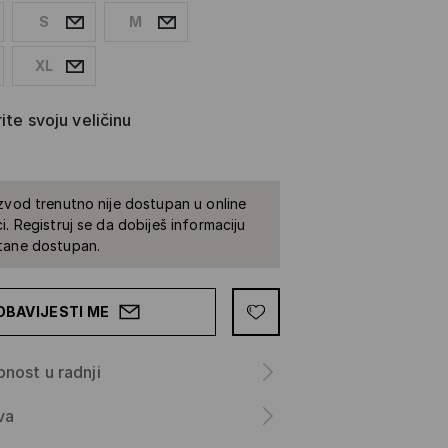
S
M
XL
ite svoju veličinu
zvod trenutno nije dostupan u online
i. Registruj se da dobiješ informaciju
tane dostupan.
OBAVIJESTI ME
nost u radnji
va
a