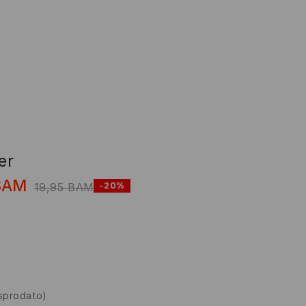
er
BAM
19,95
BAM
-20%
asprodato)