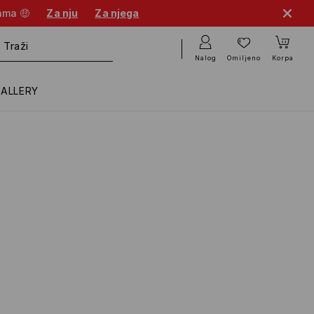
cama 🤑
Za nju
Za njega
Nalog
Omiljeno
Korpa
GALLERY