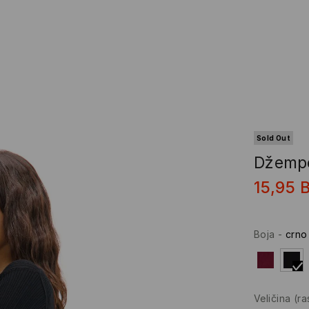
Sold Out
Džemp
15,95
Boja
-
crno
Veličina
(r