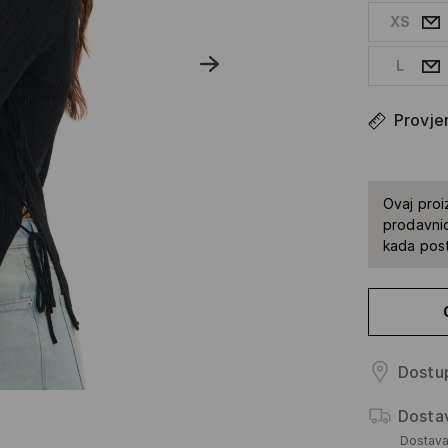
XS
L
Provjer
Ovaj proi
prodavnic
kada pos
Dostup
Dosta
Dostav