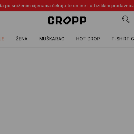
oda po sniženim cijenama čekaju te online i u fizičkim prodavni
JE
ŽENA
MUŠKARAC
HOT DROP
T-SHIRT 