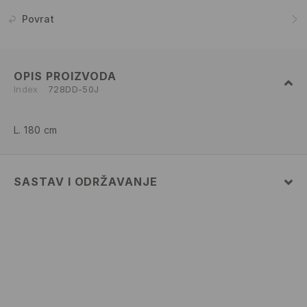
Povrat
OPIS PROIZVODA
Index
728DD-50J
L. 180 cm
SASTAV I ODRŽAVANJE
99% COTTON, 1% ELASTANE