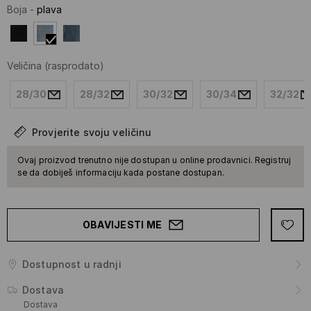
Boja
-
plava
Veličina
(rasprodato)
28/30
28/32
30/32
30/34
32/32
Provjerite svoju veličinu
Ovaj proizvod trenutno nije dostupan u online prodavnici. Registruj
se da dobiješ informaciju kada postane dostupan.
OBAVIJESTI ME
Dostupnost u radnji
Dostava
Dostava