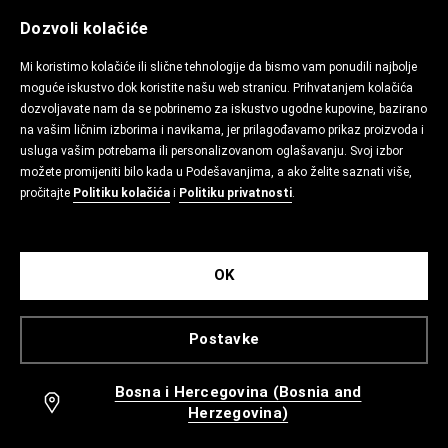
Dozvoli kolačiće
Mi koristimo kolačiće ili slične tehnologije da bismo vam ponudili najbolje
moguće iskustvo dok koristite našu web stranicu. Prihvatanjem kolačića
dozvoljavate nam da se pobrinemo za iskustvo ugodne kupovine, bazirano
na vašim ličnim izborima i navikama, jer prilagođavamo prikaz proizvoda i
usluga vašim potrebama ili personalizovanom oglašavanju. Svoj izbor
možete promijeniti bilo kada u Podešavanjima, a ako želite saznati više,
pročitajte
Politiku kolačića
i
Politiku privatnosti
.
OK
Postavke
Bosna i Hercegovina (Bosnia and
Herzegovina)