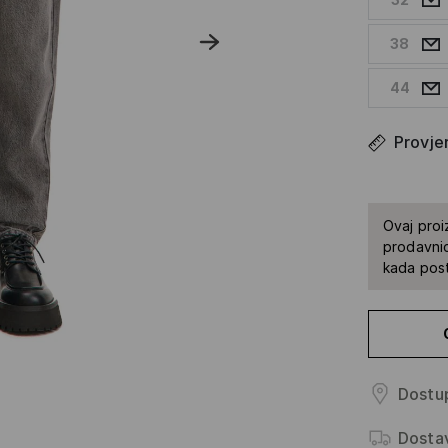
38
44
Provjer
Ovaj proi
prodavnic
kada pos
Dostup
Dosta