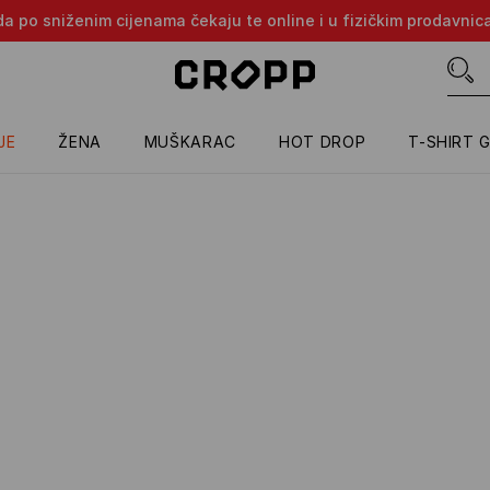
oda po sniženim cijenama čekaju te online i u fizičkim prodavni
JE
ŽENA
MUŠKARAC
HOT DROP
T-SHIRT 