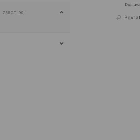
Dostav
785CT-90J
Povra