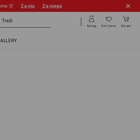
cama 🤑
Za nju
Za njega
Nalog
Omiljeno
Korpa
GALLERY