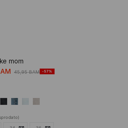
rke mom
BAM
45,95
BAM
-57%
asprodato)
34
36