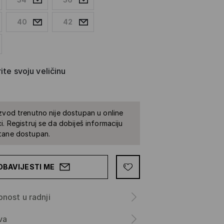
40
42
ite svoju veličinu
zvod trenutno nije dostupan u online
i. Registruj se da dobiješ informaciju
tane dostupan.
OBAVIJESTI ME
nost u radnji
va