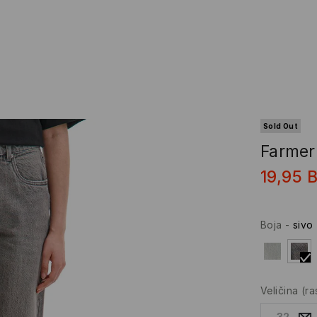
Sold Out
Farme
19,95
Boja
-
sivo
Veličina
(r
32