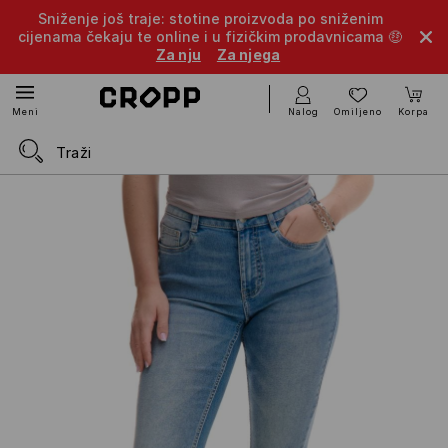
Sniženje još traje: stotine proizvoda po sniženim
cijenama čekaju te online i u fizičkim prodavnicama 🤑
Za nju
Za njega
Nalog
Omiljeno
Korpa
Meni