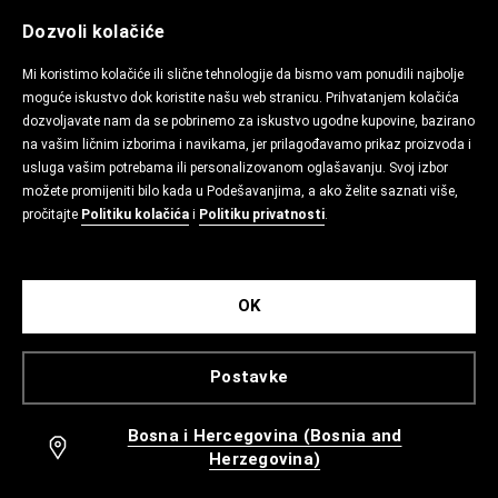
Dozvoli kolačiće
Mi koristimo kolačiće ili slične tehnologije da bismo vam ponudili najbolje
moguće iskustvo dok koristite našu web stranicu. Prihvatanjem kolačića
dozvoljavate nam da se pobrinemo za iskustvo ugodne kupovine, bazirano
na vašim ličnim izborima i navikama, jer prilagođavamo prikaz proizvoda i
usluga vašim potrebama ili personalizovanom oglašavanju. Svoj izbor
možete promijeniti bilo kada u Podešavanjima, a ako želite saznati više,
pročitajte
Politiku kolačića
i
Politiku privatnosti
.
OK
Postavke
Bosna i Hercegovina (Bosnia and
Herzegovina)