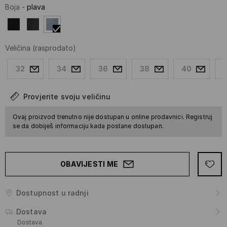
Boja
-
plava
Veličina
(rasprodato)
32
34
36
38
40
Provjerite svoju veličinu
Ovaj proizvod trenutno nije dostupan u online prodavnici. Registruj
se da dobiješ informaciju kada postane dostupan.
OBAVIJESTI ME
Dostupnost u radnji
Dostava
Dostava