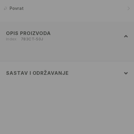
Povrat
OPIS PROIZVODA
Index
783CT-50J
SASTAV I ODRŽAVANJE
69% COTTON, 27% POLYESTER, 4% ELASTANE