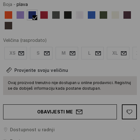
Boja
-
plava
Veličina
(rasprodato)
XS
S
M
L
XL
X
Provjerite svoju veličinu
Ovaj proizvod trenutno nije dostupan u online prodavnici. Registruj
se da dobiješ informaciju kada postane dostupan.
OBAVIJESTI ME
Dostupnost u radnji