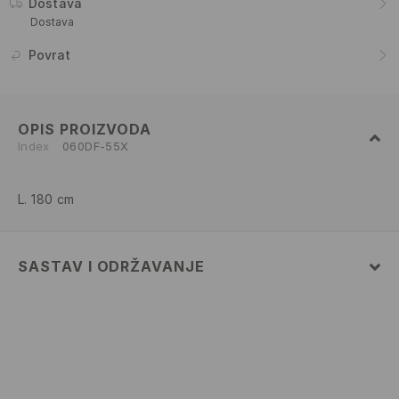
Dostava
Dostava
Povrat
OPIS PROIZVODA
Index
060DF-55X
L. 180 cm
SASTAV I ODRŽAVANJE
100% COTTON