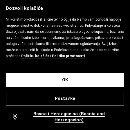
Dozvoli kolačiće
Mi koristimo kolačiće ili slične tehnologije da bismo vam ponudili najbolje
moguće iskustvo dok koristite našu web stranicu. Prihvatanjem kolačića
dozvoljavate nam da se pobrinemo za iskustvo ugodne kupovine, bazirano
na vašim ličnim izborima i navikama, jer prilagođavamo prikaz proizvoda i
usluga vašim potrebama ili personalizovanom oglašavanju. Svoj izbor
možete promijeniti bilo kada u Podešavanjima, a ako želite saznati više,
pročitajte
Politiku kolačića
i
Politiku privatnosti
.
OK
Postavke
Bosna i Hercegovina (Bosnia and
Herzegovina)