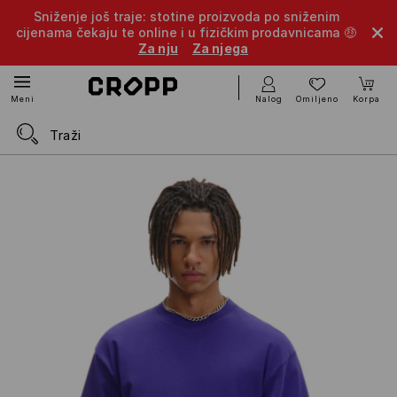
Sniženje još traje: stotine proizvoda po sniženim
cijenama čekaju te online i u fizičkim prodavnicama 🤑
Za nju
Za njega
Nalog
Omiljeno
Korpa
Meni