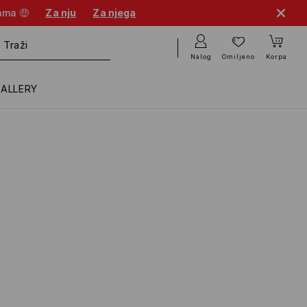
cama 🤑
Za nju
Za njega
Nalog
Omiljeno
Korpa
GALLERY