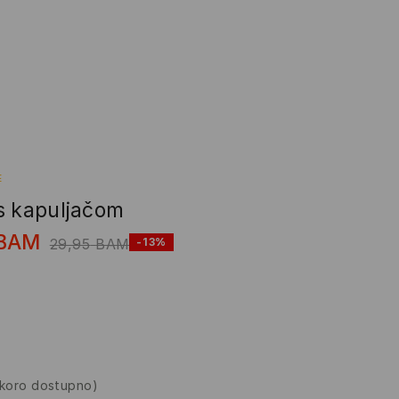
E
s kapuljačom
BAM
29,95
BAM
-13%
skoro dostupno)