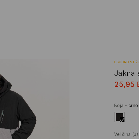
USKORO STIŽ
Jakna 
25,95
Boja
-
crno
Veličina
(u