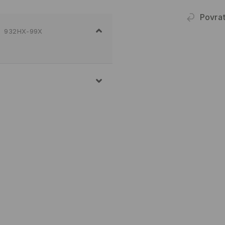
Povra
932HX-99X