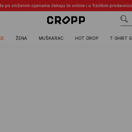
oda po sniženim cijenama čekaju te online i u fizičkim prodavni
JE
ŽENA
MUŠKARAC
HOT DROP
T-SHIRT 