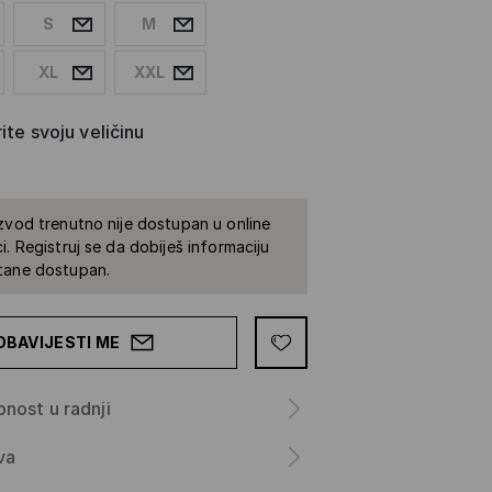
S
M
XL
XXL
ite svoju veličinu
zvod trenutno nije dostupan u online
i. Registruj se da dobiješ informaciju
tane dostupan.
OBAVIJESTI ME
nost u radnji
va
a