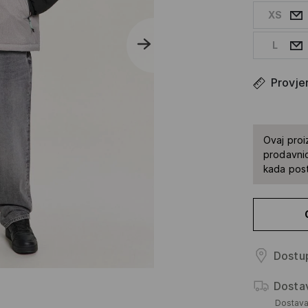
XS
L
Provjer
Ovaj proi
prodavnic
kada pos
Dostup
Dosta
Dostav