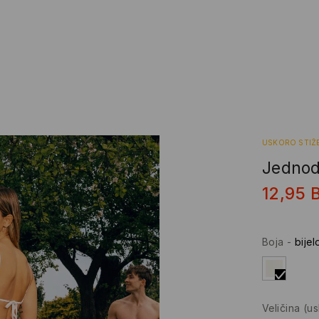
USKORO STIŽ
Jednodi
12,95
Boja
-
bijel
Veličina
(u