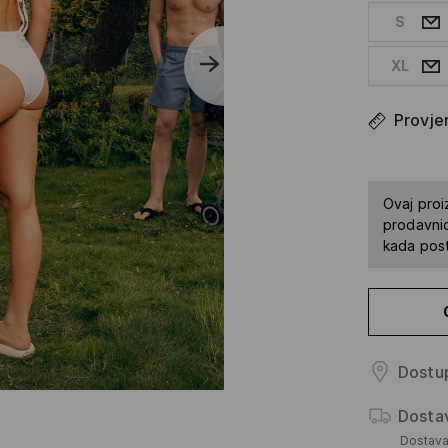
S
XL
Provjer
Ovaj proi
prodavnic
kada pos
Dostup
Dosta
Dostav