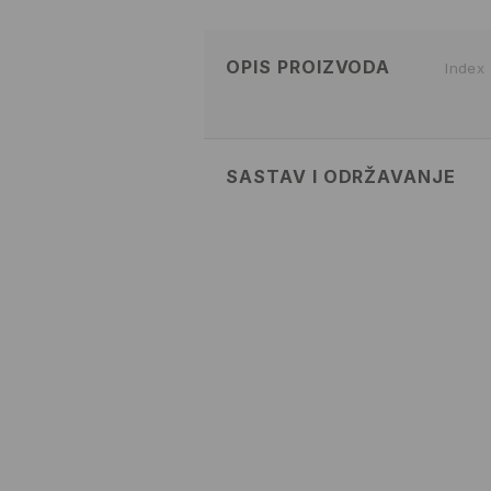
OPIS PROIZVODA
Index
SASTAV I ODRŽAVANJE
82% POLYAMIDE, 18% ELASTANE