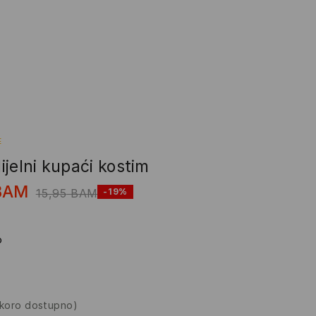
E
jelni kupaći kostim
BAM
15,95
BAM
-19%
o
skoro dostupno)