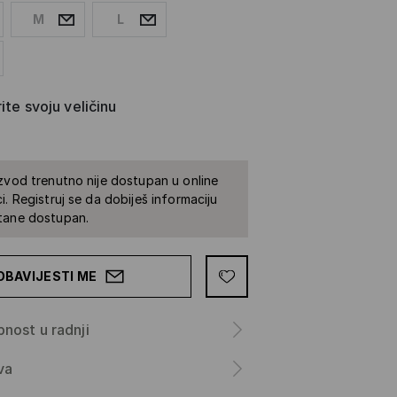
M
L
ite svoju veličinu
zvod trenutno nije dostupan u online
i. Registruj se da dobiješ informaciju
tane dostupan.
OBAVIJESTI ME
nost u radnji
va
a