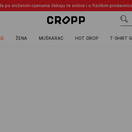
oda po sniženim cijenama čekaju te online i u fizičkim prodavni
JE
ŽENA
MUŠKARAC
HOT DROP
T-SHIRT 