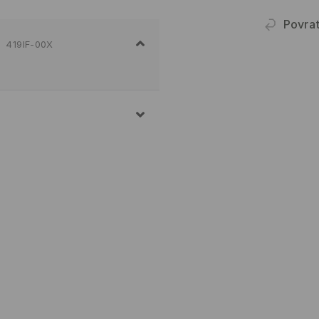
Povra
419IF-00X