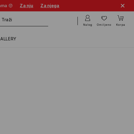
cama 🤑
Za nju
Za njega
Nalog
Omiljeno
Korpa
GALLERY