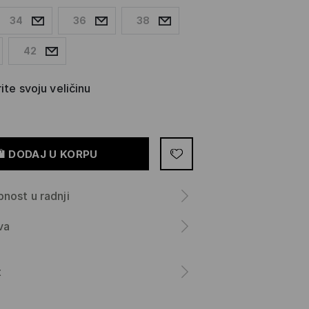
34
36
38
42
ite svoju veličinu
DODAJ U KORPU
nost u radnji
va
a
t