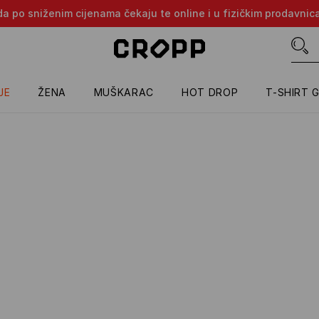
oda po sniženim cijenama čekaju te online i u fizičkim prodavni
JE
ŽENA
MUŠKARAC
HOT DROP
T-SHIRT 