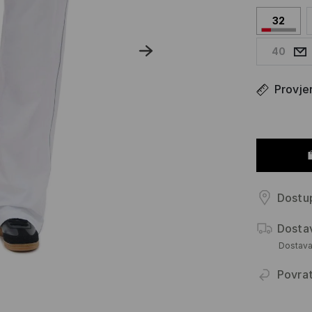
32
40
Provjer
Dostup
Dosta
Dostav
Povra