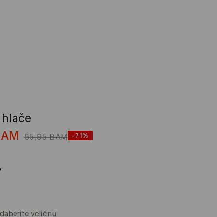
 hlače
BAM
55,95
BAM
-71%
o
daberite veličinu