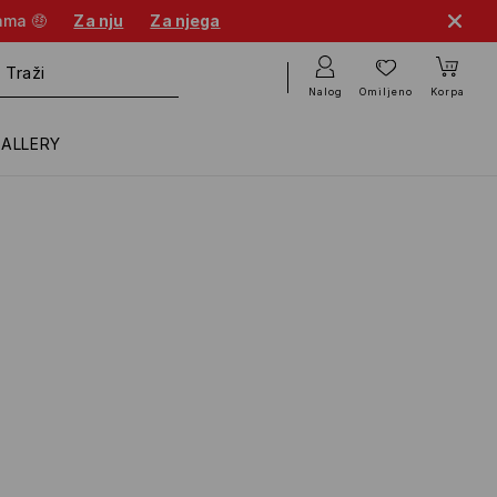
cama 🤑
Za nju
Za njega
Nalog
Omiljeno
Korpa
GALLERY