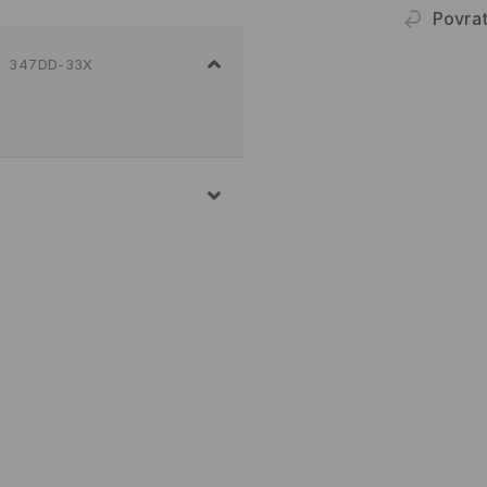
Povra
347DD-33X
 3% ELASTANE