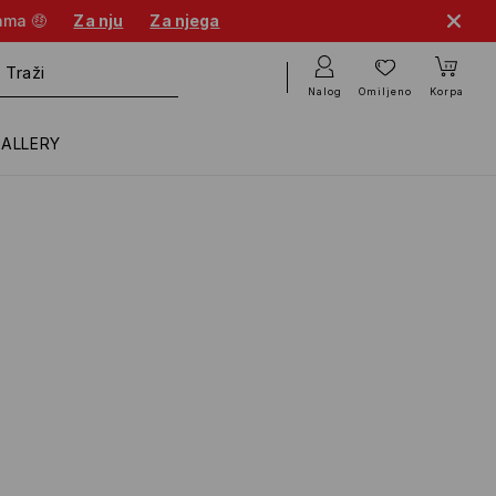
cama 🤑
Za nju
Za njega
Nalog
Omiljeno
Korpa
GALLERY