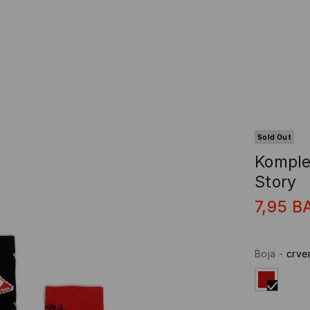
Sold Out
Komple
Story
7,95
B
Boja
-
crve