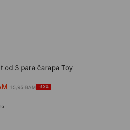
t od 3 para čarapa Toy
AM
15,95
BAM
-50%
no