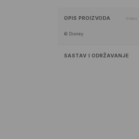
OPIS PROIZVODA
Index
© Disney
SASTAV I ODRŽAVANJE
70% COTTON, 27% POLYESTER,