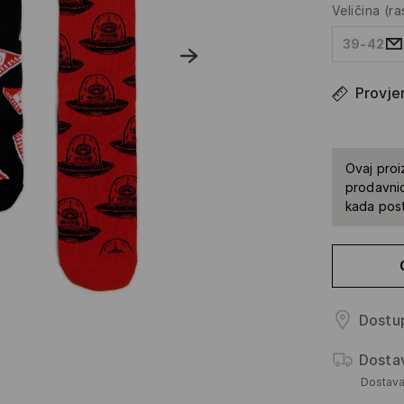
Veličina
(r
39-42
Provjer
Ovaj proi
prodavnic
kada pos
Dostup
Dosta
Dostav