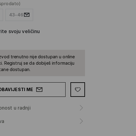
asprodato)
43-46
ite svoju veličinu
zvod trenutno nije dostupan u online
i. Registruj se da dobiješ informaciju
tane dostupan.
OBAVIJESTI ME
nost u radnji
va
a