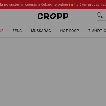
oda po sniženim cijenama čekaju te online i u fizičkim prodavni
JE
ŽENA
MUŠKARAC
HOT DROP
T-SHIRT 