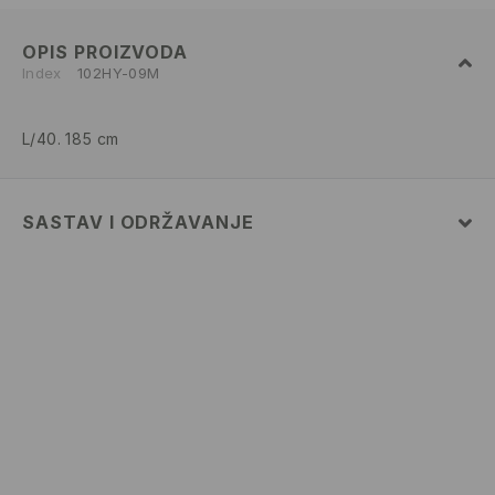
OPIS PROIZVODA
Index
102HY-09M
L/40. 185 cm
SASTAV I ODRŽAVANJE
52% COTTON, 48% POLYESTER