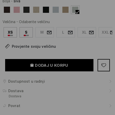
Boja
-
siva
Veličina
-
Odaberite veličinu
XS
S
M
L
XL
XXL
Provjerite svoju veličinu
DODAJ U KORPU
Dostupnost u radnji
Dostava
Dostava
Povrat