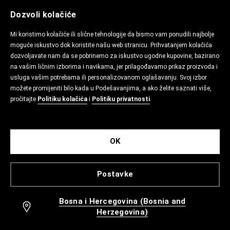
Dozvoli kolačiće
Mi koristimo kolačiće ili slične tehnologije da bismo vam ponudili najbolje
moguće iskustvo dok koristite našu web stranicu. Prihvatanjem kolačića
dozvoljavate nam da se pobrinemo za iskustvo ugodne kupovine, bazirano
na vašim ličnim izborima i navikama, jer prilagođavamo prikaz proizvoda i
usluga vašim potrebama ili personalizovanom oglašavanju. Svoj izbor
možete promijeniti bilo kada u Podešavanjima, a ako želite saznati više,
pročitajte
Politiku kolačića
i
Politiku privatnosti
.
OK
Postavke
Bosna i Hercegovina (Bosnia and
Herzegovina)