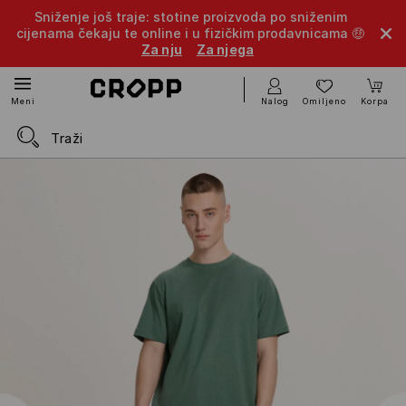
Sniženje još traje: stotine proizvoda po sniženim
cijenama čekaju te online i u fizičkim prodavnicama 🤑
Za nju
Za njega
Nalog
Omiljeno
Korpa
Meni