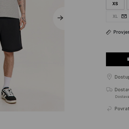
XS
XL
Provjer
Dostup
Dosta
Dostav
Povra