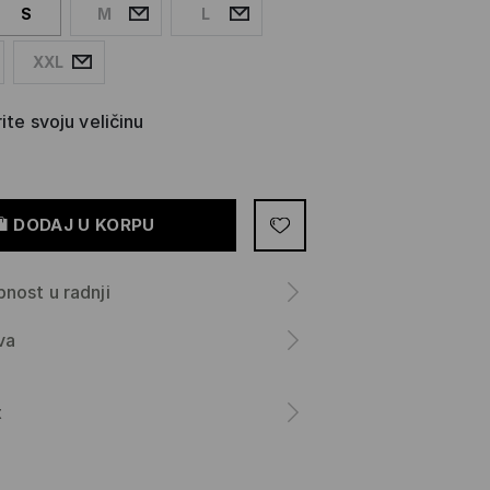
S
M
L
XXL
ite svoju veličinu
DODAJ U KORPU
nost u radnji
va
a
t