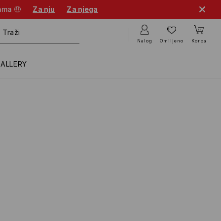
cama 🤑
Za nju
Za njega
Nalog
Omiljeno
Korpa
GALLERY