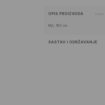
OPIS PROIZVODA
Index
M/L. 185 cm
SASTAV I ODRŽAVANJE
52% COTTON, 48% POLYESTER