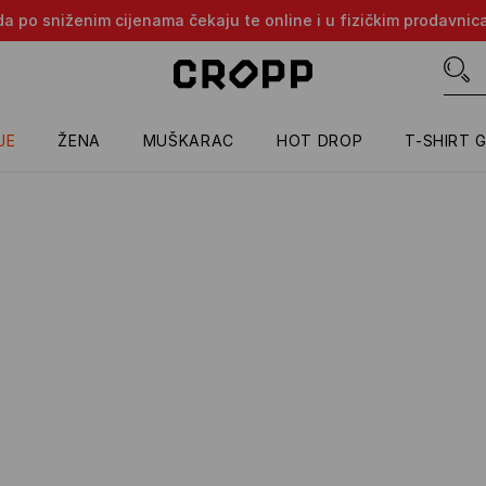
oda po sniženim cijenama čekaju te online i u fizičkim prodavni
JE
ŽENA
MUŠKARAC
HOT DROP
T-SHIRT 