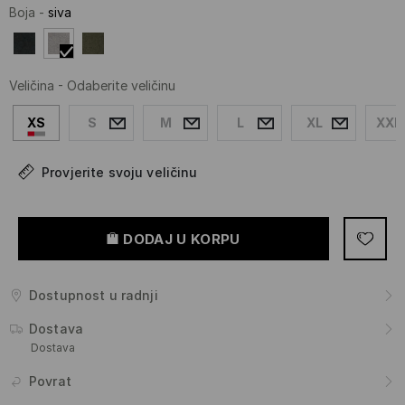
Boja
-
siva
Veličina
-
Odaberite veličinu
XS
S
M
L
XL
XXL
Provjerite svoju veličinu
DODAJ U KORPU
Dostupnost u radnji
Dostava
Dostava
Povrat