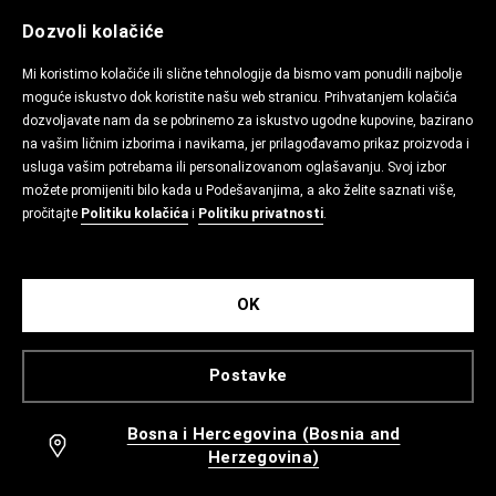
Dozvoli kolačiće
Mi koristimo kolačiće ili slične tehnologije da bismo vam ponudili najbolje
moguće iskustvo dok koristite našu web stranicu. Prihvatanjem kolačića
dozvoljavate nam da se pobrinemo za iskustvo ugodne kupovine, bazirano
na vašim ličnim izborima i navikama, jer prilagođavamo prikaz proizvoda i
usluga vašim potrebama ili personalizovanom oglašavanju. Svoj izbor
možete promijeniti bilo kada u Podešavanjima, a ako želite saznati više,
pročitajte
Politiku kolačića
i
Politiku privatnosti
.
OK
Postavke
Bosna i Hercegovina (Bosnia and
Herzegovina)