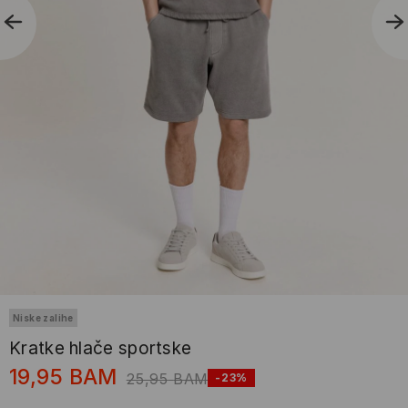
Niske zalihe
Kratke hlače sportske
19,95
BAM
25,95
BAM
-23%