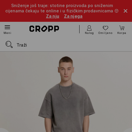
Sniženje još traje: stotine proizvoda po sniženim
cijenama čekaju te online i u fizičkim prodavnicama 🤑
Za nju
Za njega
Nalog
Omiljeno
Korpa
Meni