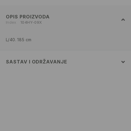
OPIS PROIZVODA
Index
104HY-09X
L/40. 185 cm
SASTAV I ODRŽAVANJE
80% COTTON, 20% POLYESTER