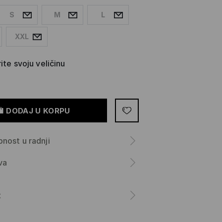
S
M
L
XXL
ite svoju veličinu
DODAJ U KORPU
nost u radnji
va
a
t