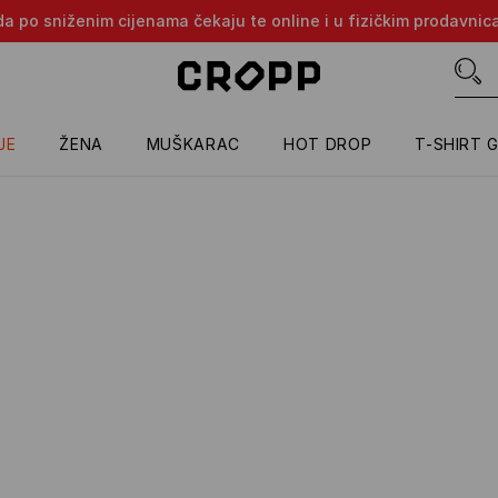
oda po sniženim cijenama čekaju te online i u fizičkim prodavni
JE
ŽENA
MUŠKARAC
HOT DROP
T-SHIRT 