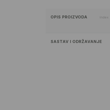
OPIS PROIZVODA
Index
SASTAV I ODRŽAVANJE
52% COTTON, 48% POLYESTER