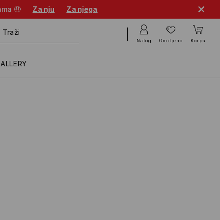
cama 🤑
Za nju
Za njega
Nalog
Omiljeno
Korpa
GALLERY