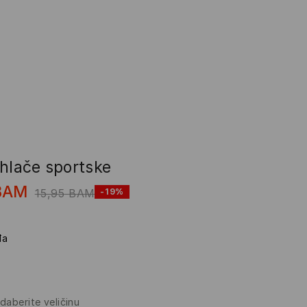
 hlače sportske
BAM
15,95
BAM
-19%
đa
daberite veličinu