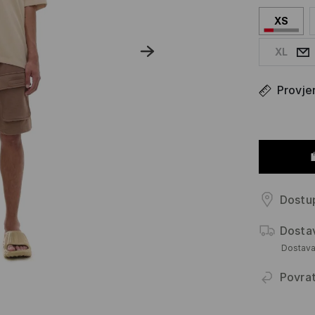
XS
XL
Provjer
Dostup
Dosta
Dostav
Povra