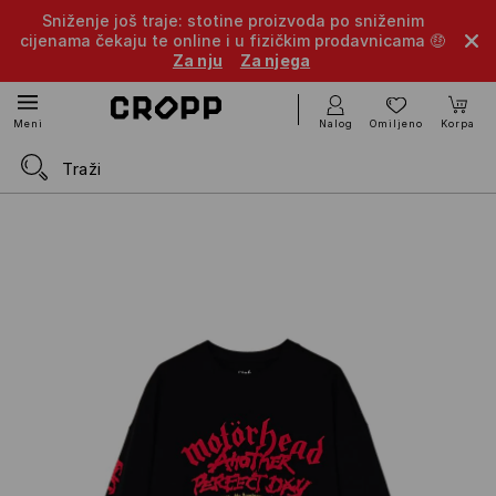
Sniženje još traje: stotine proizvoda po sniženim
cijenama čekaju te online i u fizičkim prodavnicama 🤑
Za nju
Za njega
Nalog
Omiljeno
Korpa
Meni