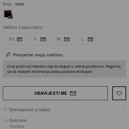
Boja
-
crno
Veličina
(rasprodato)
XS
S
M
L
Provjerite svoju veličinu
Ovaj proizvod trenutno nije dostupan u online prodavnici. Registruj
se da dobiješ informaciju kada postane dostupan.
OBAVIJESTI ME
Dostupnost u radnji
Dostava
Dostava