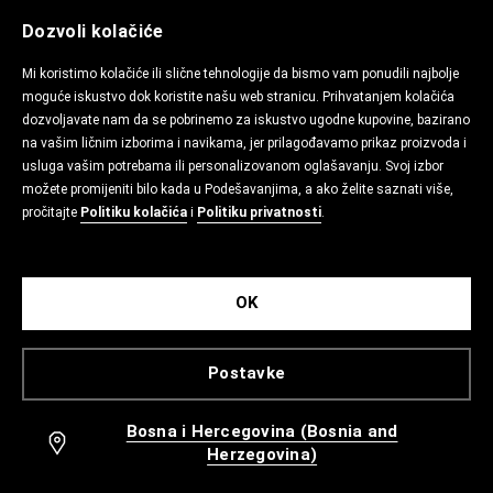
Dozvoli kolačiće
Mi koristimo kolačiće ili slične tehnologije da bismo vam ponudili najbolje
moguće iskustvo dok koristite našu web stranicu. Prihvatanjem kolačića
dozvoljavate nam da se pobrinemo za iskustvo ugodne kupovine, bazirano
na vašim ličnim izborima i navikama, jer prilagođavamo prikaz proizvoda i
usluga vašim potrebama ili personalizovanom oglašavanju. Svoj izbor
možete promijeniti bilo kada u Podešavanjima, a ako želite saznati više,
pročitajte
Politiku kolačića
i
Politiku privatnosti
.
OK
Postavke
Bosna i Hercegovina (Bosnia and
Herzegovina)