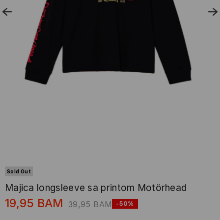
Sold Out
Majica longsleeve sa printom Motörhead
19,95
BAM
39,95
BAM
-50%