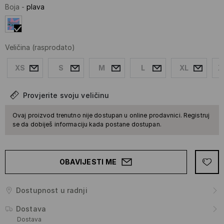
Boja
-
plava
Veličina
(rasprodato)
XS
S
M
L
XL
X
Provjerite svoju veličinu
Ovaj proizvod trenutno nije dostupan u online prodavnici. Registruj
se da dobiješ informaciju kada postane dostupan.
OBAVIJESTI ME
Dostupnost u radnji
Dostava
Dostava