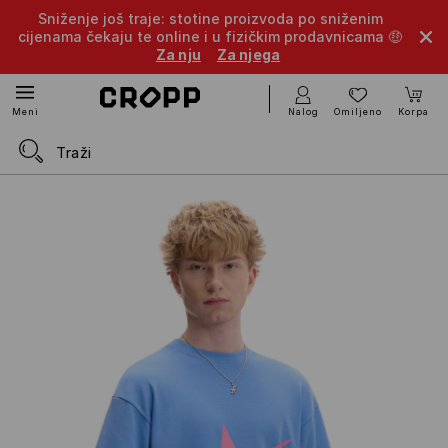
Sniženje još traje: stotine proizvoda po sniženim
cijenama čekaju te online i u fizičkim prodavnicama 🤑
Za nju
Za njega
Nalog
Omiljeno
Korpa
Meni