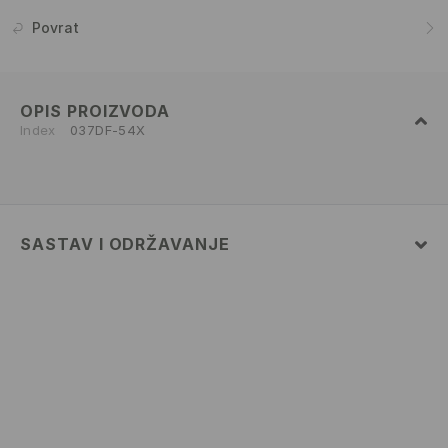
Povrat
OPIS PROIZVODA
Index
037DF-54X
SASTAV I ODRŽAVANJE
100% COTTON