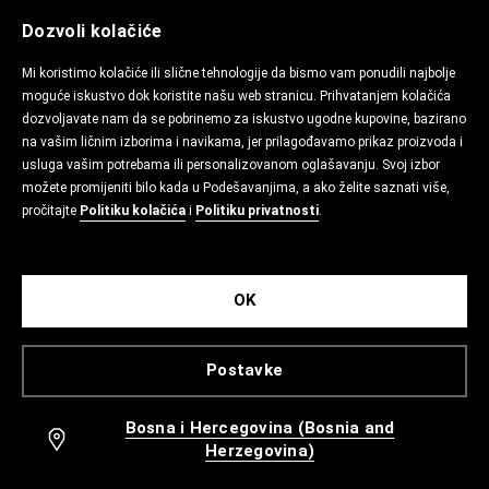
Dozvoli kolačiće
Mi koristimo kolačiće ili slične tehnologije da bismo vam ponudili najbolje
moguće iskustvo dok koristite našu web stranicu. Prihvatanjem kolačića
dozvoljavate nam da se pobrinemo za iskustvo ugodne kupovine, bazirano
na vašim ličnim izborima i navikama, jer prilagođavamo prikaz proizvoda i
usluga vašim potrebama ili personalizovanom oglašavanju. Svoj izbor
možete promijeniti bilo kada u Podešavanjima, a ako želite saznati više,
pročitajte
Politiku kolačića
i
Politiku privatnosti
.
OK
Postavke
Bosna i Hercegovina (Bosnia and
Herzegovina)