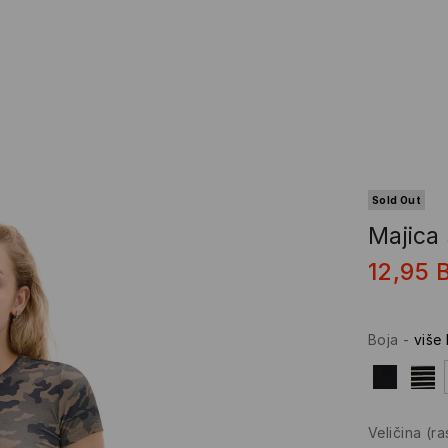
Sold Out
Majica 
12,95
Boja
-
više
Veličina
(r