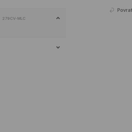
Povra
279CV-MLC