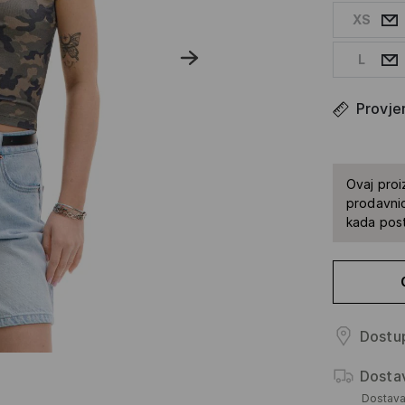
XS
L
Provjer
Ovaj proi
prodavnic
kada pos
Dostup
Dosta
Dostav