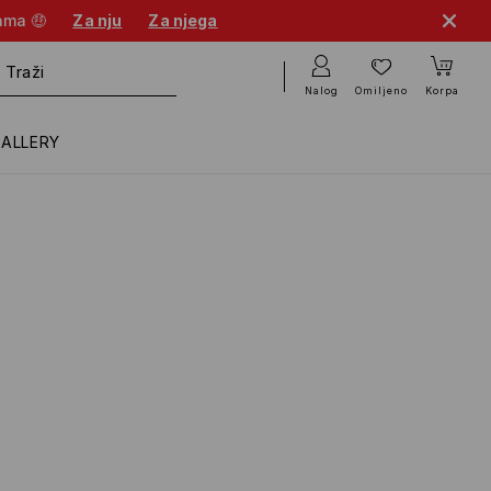
cama 🤑
Za nju
Za njega
Nalog
Omiljeno
Korpa
GALLERY