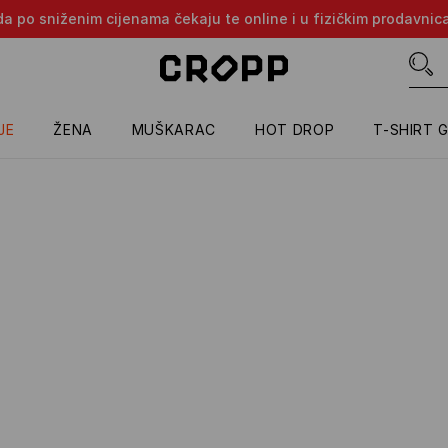
oda po sniženim cijenama čekaju te online i u fizičkim prodavni
JE
ŽENA
MUŠKARAC
HOT DROP
T-SHIRT 