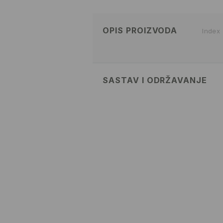
OPIS PROIZVODA
Index
SASTAV I ODRŽAVANJE
95% VISCOSE, 5% ELASTANE