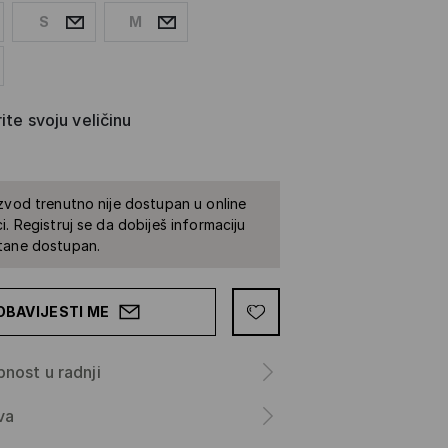
S
M
ite svoju veličinu
zvod trenutno nije dostupan u online
i. Registruj se da dobiješ informaciju
tane dostupan.
OBAVIJESTI ME
nost u radnji
va
a