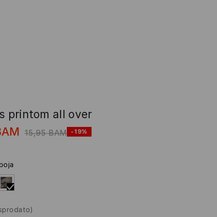
s printom all over
BAM
15,95
BAM
-19%
 boja
asprodato)