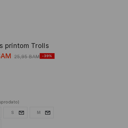
s printom Trolls
BAM
25,95
BAM
-39%
asprodato)
S
M