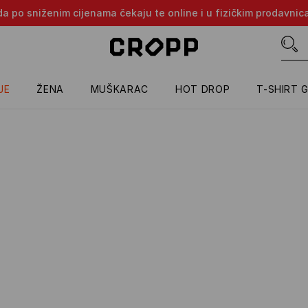
oda po sniženim cijenama čekaju te online i u fizičkim prodavni
JE
ŽENA
MUŠKARAC
HOT DROP
T-SHIRT 