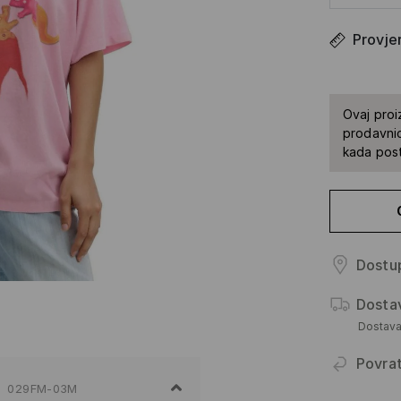
Provjer
Ovaj proi
prodavnic
kada pos
Dostup
Dosta
Dostav
Povra
029FM-03M