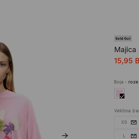
Sold Out
Majica 
15,95
Boja
-
roze
Veličina
(r
XS
L