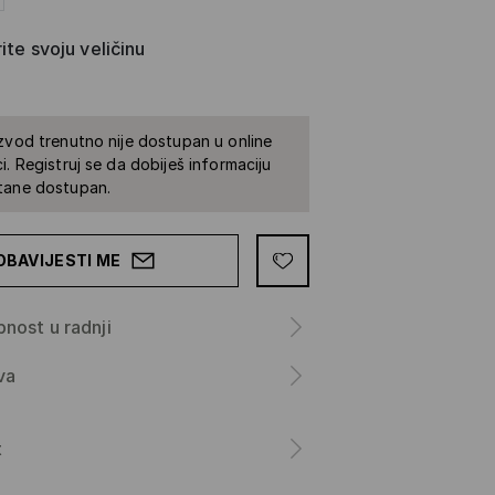
ite svoju veličinu
zvod trenutno nije dostupan u online
i. Registruj se da dobiješ informaciju
tane dostupan.
OBAVIJESTI ME
nost u radnji
va
a
t