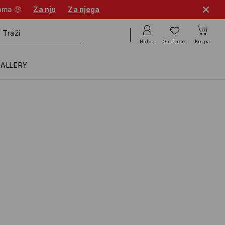
cama 🤑
Za nju
Za njega
Nalog
Omiljeno
Korpa
GALLERY