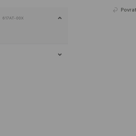
Povra
617AT-00X