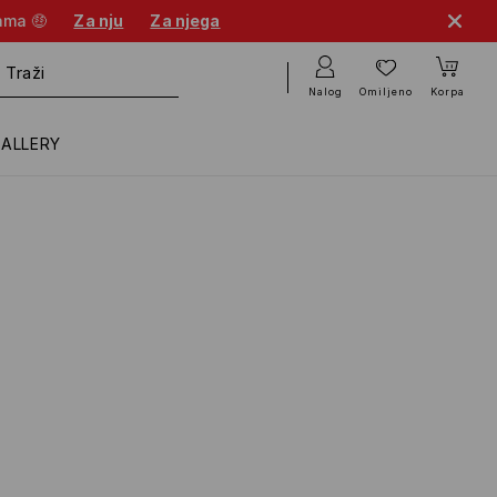
cama 🤑
Za nju
Za njega
Nalog
Omiljeno
Korpa
GALLERY