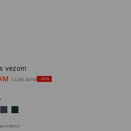
 s vezom
AM
12,95
BAM
-23%
o
asprodato)