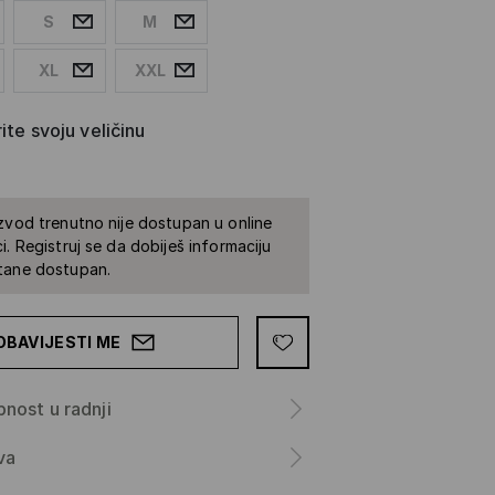
S
M
XL
XXL
ite svoju veličinu
zvod trenutno nije dostupan u online
i. Registruj se da dobiješ informaciju
tane dostupan.
OBAVIJESTI ME
nost u radnji
va
a