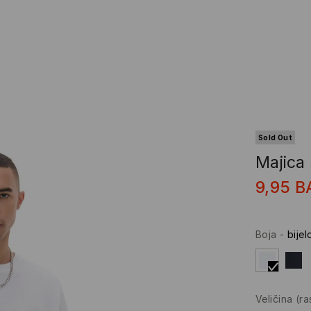
Sold Out
Majica
9,95
B
Boja
-
bijel
Veličina
(r