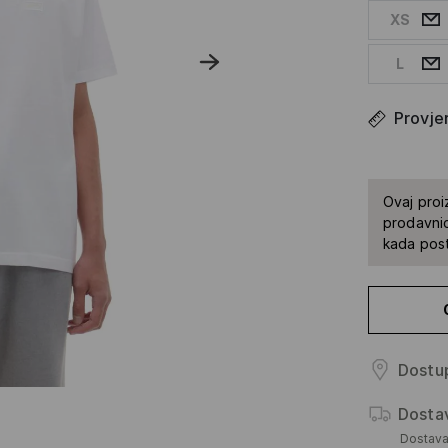
XS
L
Provjer
Ovaj proi
prodavnic
kada pos
Dostup
Dosta
Dostav