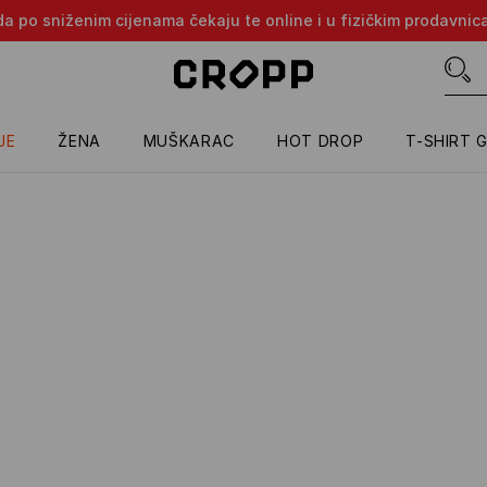
oda po sniženim cijenama čekaju te online i u fizičkim prodavni
JE
ŽENA
MUŠKARAC
HOT DROP
T-SHIRT 