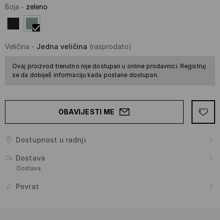
Boja
-
zeleno
Veličina
-
Jedna veličina
(rasprodato)
Ovaj proizvod trenutno nije dostupan u online prodavnici. Registruj
se da dobiješ informaciju kada postane dostupan.
OBAVIJESTI ME
Dostupnost u radnji
Dostava
Dostava
Povrat