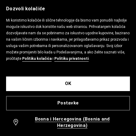
Dozvoli kolačiće
Mi koristimo kolačiće ili slične tehnologije da bismo vam ponudili najbolje
moguće iskustvo dok koristite našu web stranicu. Prihvatanjem kolačića
dozvoljavate nam da se pobrinemo za iskustvo ugodne kupovine, bazirano
na vašim ličnim izborima i navikama, jer prilagođavamo prikaz proizvoda i
usluga vašim potrebama ili personalizovanom oglašavanju. Svoj izbor
možete promijeniti bilo kada u Podešavanjima, a ako želite saznati više,
pročitajte
Politiku kolačića
i
Politiku privatnosti
.
OK
Postavke
Bosna i Hercegovina (Bosnia and
Herzegovina)