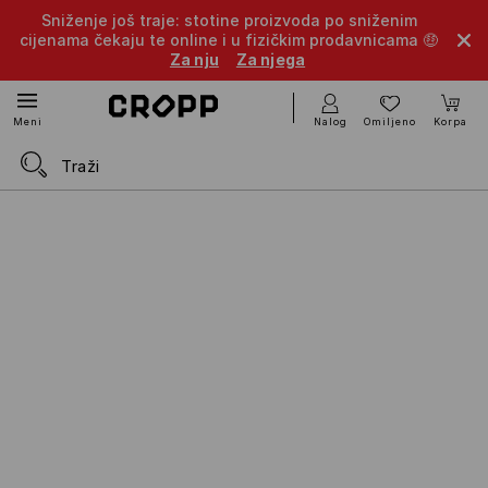
Sniženje još traje: stotine proizvoda po sniženim
cijenama čekaju te online i u fizičkim prodavnicama 🤑
Za nju
Za njega
Nalog
Omiljeno
Korpa
Meni