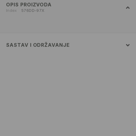
OPIS PROIZVODA
Index
576DD-97X
SASTAV I ODRŽAVANJE
100% POLYESTER