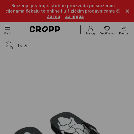
Sniženje još traje: stotine proizvoda po sniženim
cijenama čekaju te online i u fizičkim prodavnicama 🤑
Za nju
Za njega
Nalog
Omiljeno
Korpa
Meni