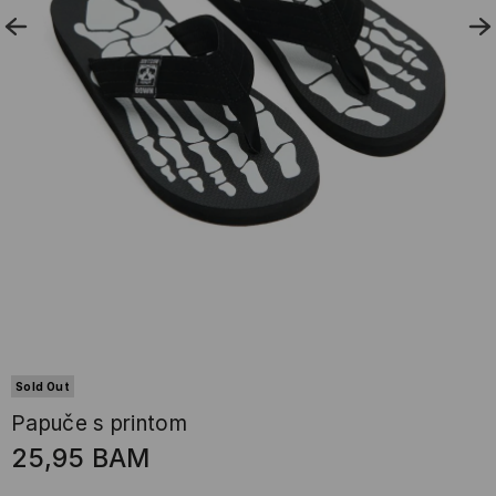
Sold Out
Papuče s printom
25,95
BAM