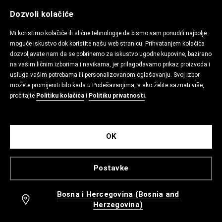
Dozvoli kolačiće
Mi koristimo kolačiće ili slične tehnologije da bismo vam ponudili najbolje
moguće iskustvo dok koristite našu web stranicu. Prihvatanjem kolačića
dozvoljavate nam da se pobrinemo za iskustvo ugodne kupovine, bazirano
na vašim ličnim izborima i navikama, jer prilagođavamo prikaz proizvoda i
usluga vašim potrebama ili personalizovanom oglašavanju. Svoj izbor
možete promijeniti bilo kada u Podešavanjima, a ako želite saznati više,
pročitajte
Politiku kolačića
i
Politiku privatnosti
.
OK
Postavke
Bosna i Hercegovina (Bosnia and
Herzegovina)