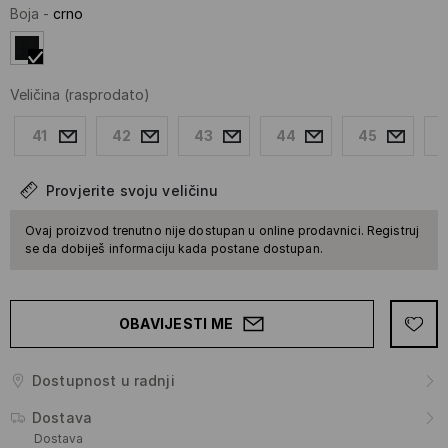
Boja
-
crno
Veličina
(rasprodato)
41
42
43
44
45
Provjerite svoju veličinu
Ovaj proizvod trenutno nije dostupan u online prodavnici. Registruj
se da dobiješ informaciju kada postane dostupan.
OBAVIJESTI ME
Dostupnost u radnji
Dostava
Dostava