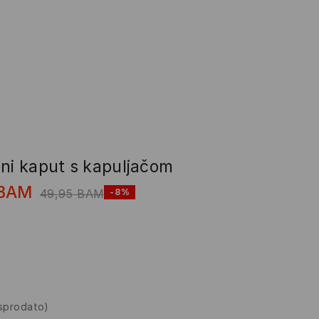
eni kaput s kapuljačom
BAM
49,95
BAM
-8%
asprodato)