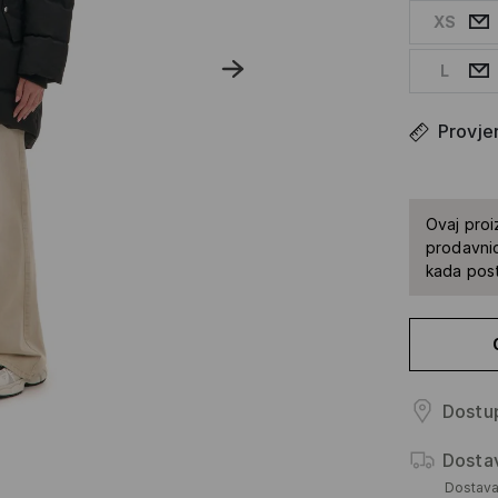
XS
L
Provjer
Ovaj proi
prodavnic
kada pos
Dostup
Dosta
Dostav