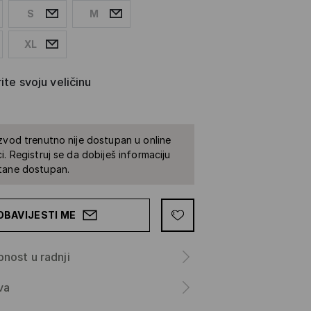
S
M
XL
ite svoju veličinu
zvod trenutno nije dostupan u online
i. Registruj se da dobiješ informaciju
tane dostupan.
OBAVIJESTI ME
nost u radnji
va
a