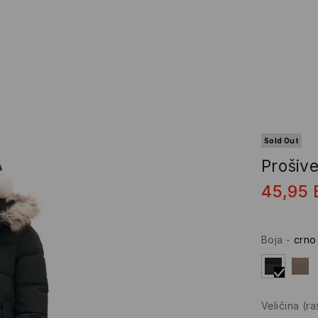
Sold Out
Prošiv
45,95
Boja
-
crno
Veličina
(r