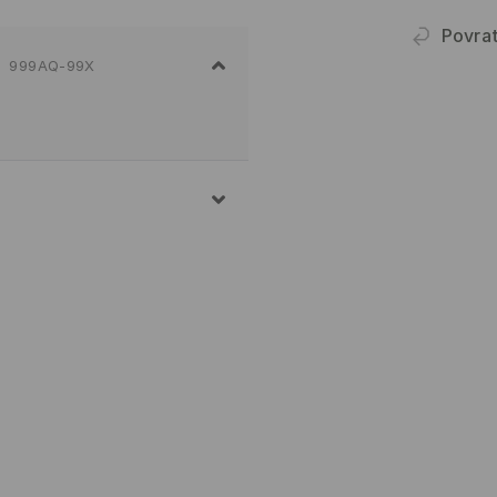
Povra
999AQ-99X