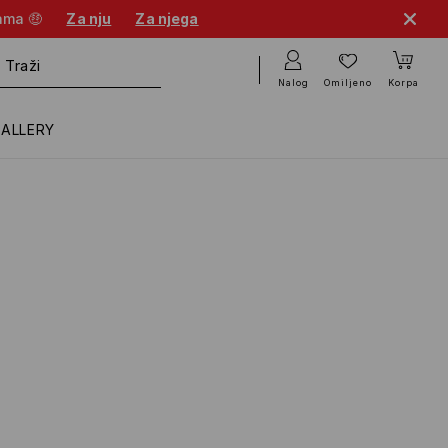
cama 🤑
Za nju
Za njega
Nalog
Omiljeno
Korpa
GALLERY