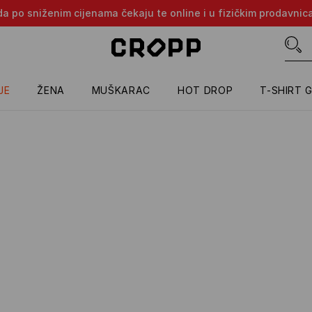
oda po sniženim cijenama čekaju te online i u fizičkim prodavni
JE
ŽENA
MUŠKARAC
HOT DROP
T-SHIRT 