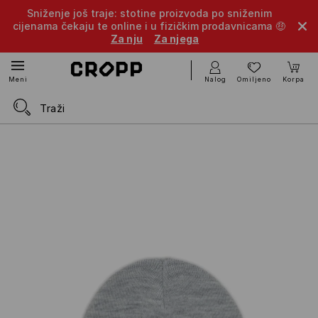
Sniženje još traje: stotine proizvoda po sniženim
cijenama čekaju te online i u fizičkim prodavnicama 🤑
Za nju
Za njega
Nalog
Omiljeno
Korpa
Meni