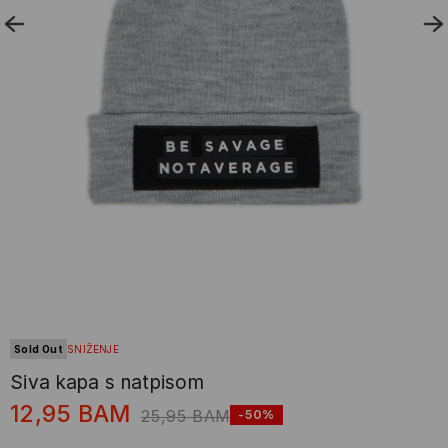
Sold Out
SNIŽENJE
Siva kapa s natpisom
12,95
BAM
25,95
BAM
-50%