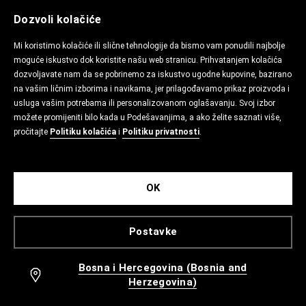
Dozvoli kolačiće
Mi koristimo kolačiće ili slične tehnologije da bismo vam ponudili najbolje
moguće iskustvo dok koristite našu web stranicu. Prihvatanjem kolačića
dozvoljavate nam da se pobrinemo za iskustvo ugodne kupovine, bazirano
na vašim ličnim izborima i navikama, jer prilagođavamo prikaz proizvoda i
usluga vašim potrebama ili personalizovanom oglašavanju. Svoj izbor
možete promijeniti bilo kada u Podešavanjima, a ako želite saznati više,
pročitajte
Politiku kolačića
i
Politiku privatnosti
.
OK
Postavke
Bosna i Hercegovina (Bosnia and
Herzegovina)