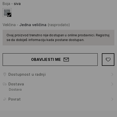
Boja
-
siva
Veličina
-
Jedna veličina
(rasprodato)
Ovaj proizvod trenutno nije dostupan u online prodavnici. Registruj
se da dobiješ informaciju kada postane dostupan.
OBAVIJESTI ME
Dostupnost u radnji
Dostava
Dostava
Povrat