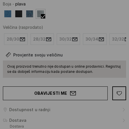
Boja
-
plava
Veličina
(rasprodato)
28/30
28/32
30/32
30/34
32/32
Provjerite svoju veličinu
Ovaj proizvod trenutno nije dostupan u online prodavnici. Registruj
se da dobiješ informaciju kada postane dostupan.
OBAVIJESTI ME
Dostupnost u radnji
Dostava
Dostava