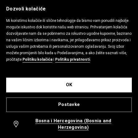
Dozvoli kolačiće
Mi koristimo kolačiće ili slične tehnologije da bismo vam ponudili najbolje
moguće iskustvo dok koristite našu web stranicu. Prihvatanjem kolačića
dozvoljavate nam da se pobrinemo za iskustvo ugodne kupovine, bazirano
na vašim ličnim izborima i navikama, jer prilagođavamo prikaz proizvoda i
usluga vašim potrebama ili personalizovanom oglašavanju. Svoj izbor
možete promijeniti bilo kada u Podešavanjima, a ako želite saznati više,
pročitajte
Politiku kolačića
i
Politiku privatnosti
.
OK
Postavke
Bosna i Hercegovina (Bosnia and
Herzegovina)