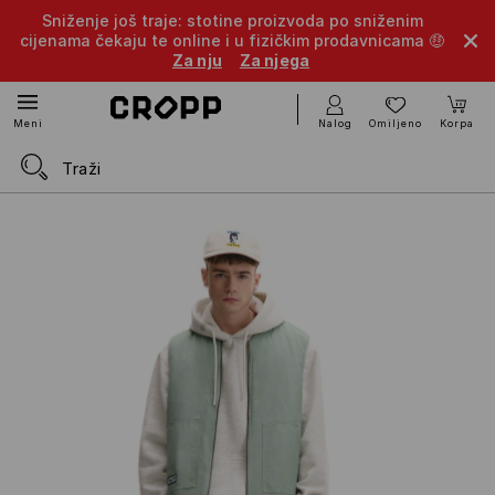
Sniženje još traje: stotine proizvoda po sniženim
cijenama čekaju te online i u fizičkim prodavnicama 🤑
Za nju
Za njega
Nalog
Omiljeno
Korpa
Meni