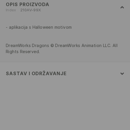
OPIS PROIZVODA
Index
210AV-99X
aplikacija s Halloween motivom
DreamWorks Dragons © DreamWorks Animation LLC. All
Rights Reserved.
SASTAV I ODRŽAVANJE
100% POLYESTER