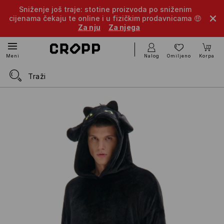
Sniženje još traje: stotine proizvoda po sniženim
cijenama čekaju te online i u fizičkim prodavnicama 🤑
Za nju
Za njega
Nalog
Omiljeno
Korpa
Meni