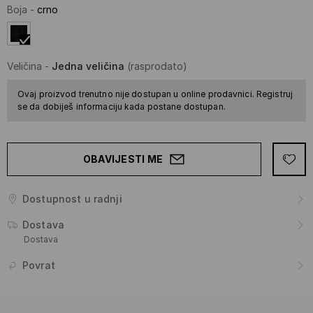
Boja
-
crno
Veličina
-
Jedna veličina
(rasprodato)
Ovaj proizvod trenutno nije dostupan u online prodavnici. Registruj
se da dobiješ informaciju kada postane dostupan.
OBAVIJESTI ME
Dostupnost u radnji
Dostava
Dostava
Povrat