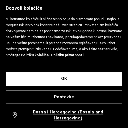
Dozvoli kolačiće
Mi koristimo kolačiće ili slične tehnologije da bismo vam ponudili najbolje
moguće iskustvo dok koristite našu web stranicu. Prihvatanjem kolačića
dozvoljavate nam da se pobrinemo za iskustvo ugodne kupovine, bazirano
na vašim ličnim izborima i navikama, jer prilagođavamo prikaz proizvoda i
usluga vašim potrebama ili personalizovanom oglašavanju. Svoj izbor
možete promijeniti bilo kada u Podešavanjima, a ako želite saznati više,
pročitajte
Politiku kolačića
i
Politiku privatnosti
.
OK
Postavke
Bosna i Hercegovina (Bosnia and
Herzegovina)