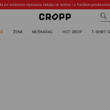
oda po sniženim cijenama čekaju te online i u fizičkim prodavni
JE
ŽENA
MUŠKARAC
HOT DROP
T-SHIRT 