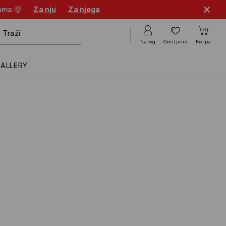
cama 🤑
Za nju
Za njega
Nalog
Omiljeno
Korpa
GALLERY