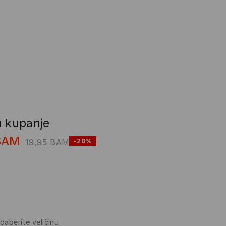
a kupanje
BAM
19,95
BAM
-20%
daberite veličinu