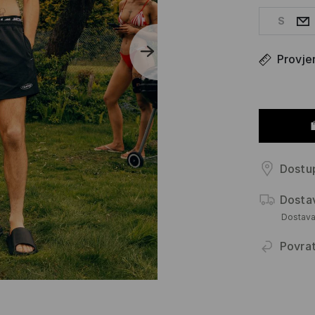
S
Provjer
Dostup
Dosta
Dostav
Povra