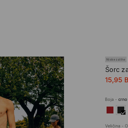
Niske zalihe
Šorc z
15,95
Boja
-
crno
Veličina
-
O