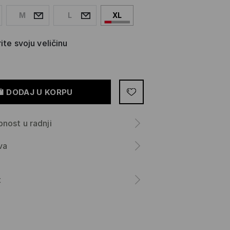
M
L
XL
ite svoju veličinu
DODAJ U KORPU
nost u radnji
va
a
t