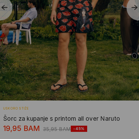
USKORO STIŽE
Šorc za kupanje s printom all over Naruto
19,95
BAM
35,95
BAM
-45%