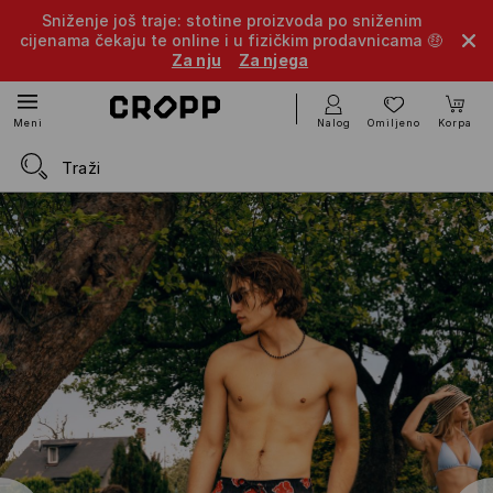
Sniženje još traje: stotine proizvoda po sniženim
cijenama čekaju te online i u fizičkim prodavnicama 🤑
Za nju
Za njega
Nalog
Omiljeno
Korpa
Meni