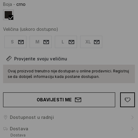
Boja
-
crno
Veličina
(uskoro dostupno)
S
M
L
XL
Provjerite svoju veličinu
Ovaj proizvod trenutno nije dostupan u online prodavnici. Registruj
se da dobiješ informaciju kada postane dostupan.
OBAVIJESTI ME
Dostupnost u radnji
Dostava
Dostava