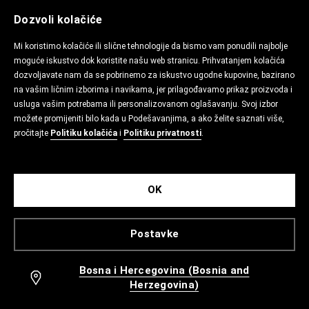
Dozvoli kolačiće
Mi koristimo kolačiće ili slične tehnologije da bismo vam ponudili najbolje
moguće iskustvo dok koristite našu web stranicu. Prihvatanjem kolačića
dozvoljavate nam da se pobrinemo za iskustvo ugodne kupovine, bazirano
na vašim ličnim izborima i navikama, jer prilagođavamo prikaz proizvoda i
usluga vašim potrebama ili personalizovanom oglašavanju. Svoj izbor
možete promijeniti bilo kada u Podešavanjima, a ako želite saznati više,
pročitajte
Politiku kolačića
i
Politiku privatnosti
.
OK
Postavke
Bosna i Hercegovina (Bosnia and
Herzegovina)