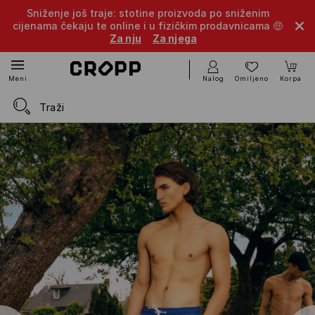
Sniženje još traje: stotine proizvoda po sniženim
cijenama čekaju te online i u fizičkim prodavnicama 🤑
Za nju
Za njega
Nalog
Omiljeno
Korpa
Meni