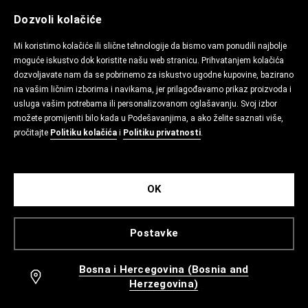
Dozvoli kolačiće
Mi koristimo kolačiće ili slične tehnologije da bismo vam ponudili najbolje
moguće iskustvo dok koristite našu web stranicu. Prihvatanjem kolačića
dozvoljavate nam da se pobrinemo za iskustvo ugodne kupovine, bazirano
na vašim ličnim izborima i navikama, jer prilagođavamo prikaz proizvoda i
usluga vašim potrebama ili personalizovanom oglašavanju. Svoj izbor
možete promijeniti bilo kada u Podešavanjima, a ako želite saznati više,
pročitajte
Politiku kolačića
i
Politiku privatnosti
.
OK
Postavke
Bosna i Hercegovina (Bosnia and
Herzegovina)