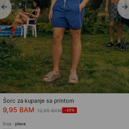
Šorc za kupanje sa printom
9,95
BAM
12,95
BAM
-23%
Boja
-
plava