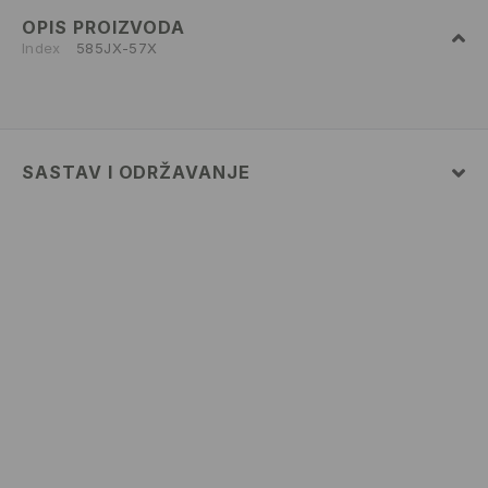
OPIS PROIZVODA
Index
585JX-57X
SASTAV I ODRŽAVANJE
100% POLYESTER