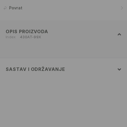
Povrat
OPIS PROIZVODA
Index
430AT-99X
SASTAV I ODRŽAVANJE
60% COTTON, 40% POLYESTER