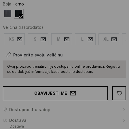
Boja
-
crno
Veličina
(rasprodato)
XS
S
M
L
XL
X
Provjerite svoju veličinu
Ovaj proizvod trenutno nije dostupan u online prodavnici. Registruj
se da dobiješ informaciju kada postane dostupan.
OBAVIJESTI ME
Dostupnost u radnji
Dostava
Dostava