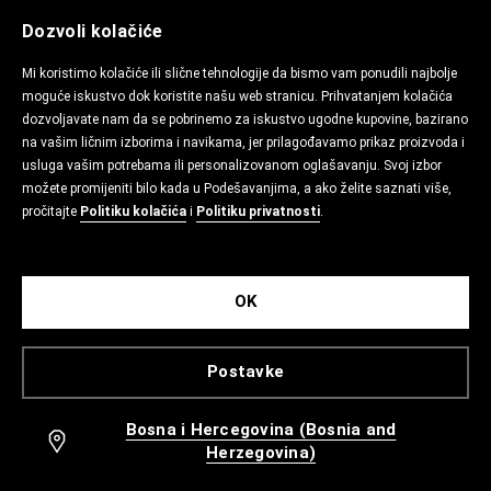
Dozvoli kolačiće
Mi koristimo kolačiće ili slične tehnologije da bismo vam ponudili najbolje
moguće iskustvo dok koristite našu web stranicu. Prihvatanjem kolačića
dozvoljavate nam da se pobrinemo za iskustvo ugodne kupovine, bazirano
na vašim ličnim izborima i navikama, jer prilagođavamo prikaz proizvoda i
usluga vašim potrebama ili personalizovanom oglašavanju. Svoj izbor
možete promijeniti bilo kada u Podešavanjima, a ako želite saznati više,
pročitajte
Politiku kolačića
i
Politiku privatnosti
.
OK
Postavke
Bosna i Hercegovina (Bosnia and
Herzegovina)