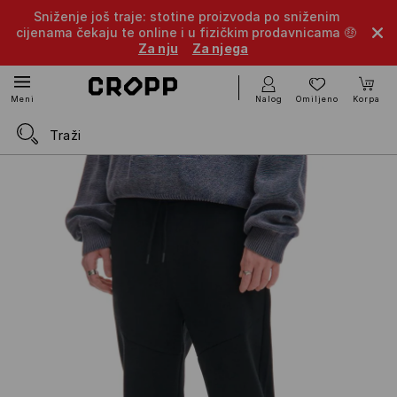
Sniženje još traje: stotine proizvoda po sniženim
cijenama čekaju te online i u fizičkim prodavnicama 🤑
Za nju
Za njega
Nalog
Omiljeno
Korpa
Meni