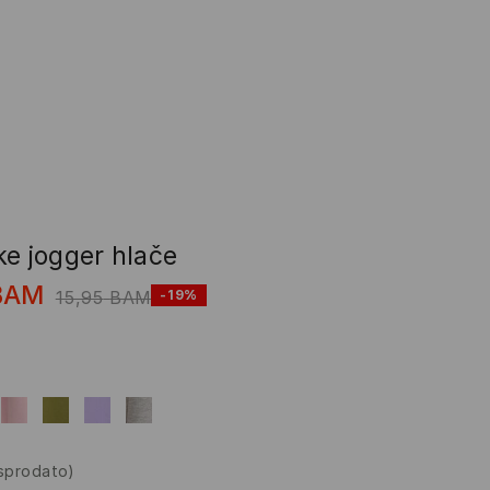
ke jogger hlače
BAM
15,95
BAM
-19%
asprodato)