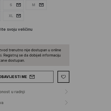
S
M
XL
ite svoju veličinu
zvod trenutno nije dostupan u online
i. Registruj se da dobiješ informaciju
tane dostupan.
OBAVIJESTI ME
nost u radnji
va
a