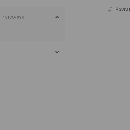
Povra
481CU-99X