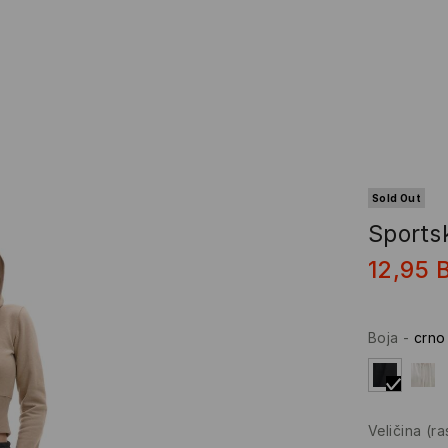
Sold Out
Sports
12,95
Boja
-
crno
Veličina
(r