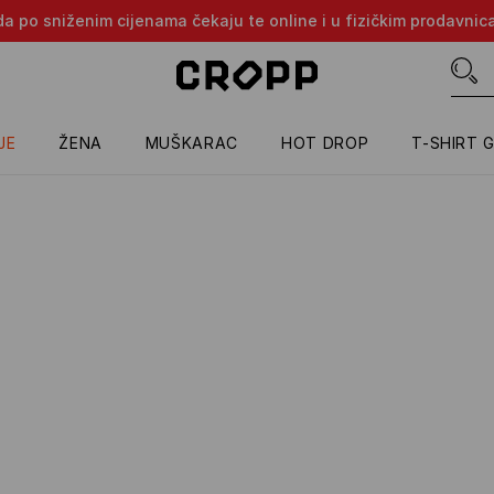
oda po sniženim cijenama čekaju te online i u fizičkim prodavni
JE
ŽENA
MUŠKARAC
HOT DROP
T-SHIRT 