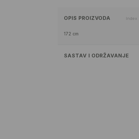
OPIS PROIZVODA
Index
172 cm
SASTAV I ODRŽAVANJE
60% COTTON, 40% POLYESTER