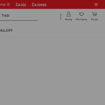
cama 🤑
Za nju
Za njega
Nalog
Omiljeno
Korpa
GALLERY