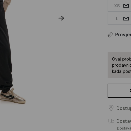
XS
L
Provjer
Ovaj proi
prodavnic
kada pos
Dostup
Dosta
Dostav