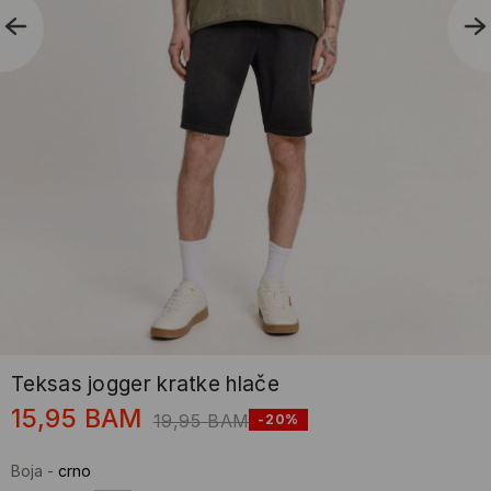
Teksas jogger kratke hlače
15,95
BAM
19,95
BAM
-20%
Boja
-
crno