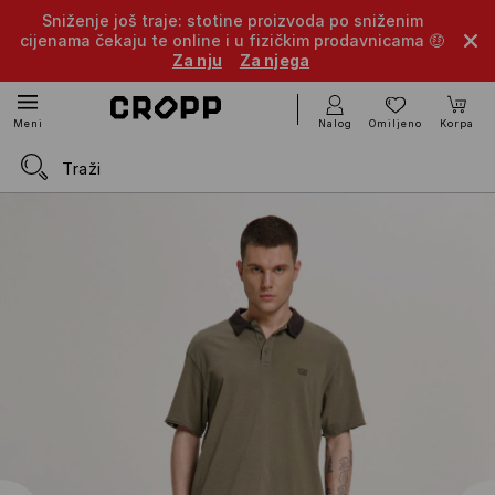
Sniženje još traje: stotine proizvoda po sniženim
cijenama čekaju te online i u fizičkim prodavnicama 🤑
Za nju
Za njega
Nalog
Omiljeno
Korpa
Meni