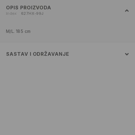
OPIS PROIZVODA
Index
627HX-99J
M/L. 185 cm
SASTAV I ODRŽAVANJE
76% COTTON, 22% POLYESTER, 2% ELASTANE