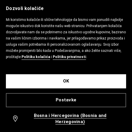
Dozvoli kolačiće
Mi koristimo kolačiće ili slične tehnologije da bismo vam ponudili najbolje
moguće iskustvo dok koristite našu web stranicu. Prihvatanjem kolačića
dozvoljavate nam da se pobrinemo za iskustvo ugodne kupovine, bazirano
na vašim ličnim izborima i navikama, jer prilagođavamo prikaz proizvoda i
usluga vašim potrebama ili personalizovanom oglašavanju. Svoj izbor
možete promijeniti bilo kada u Podešavanjima, a ako želite saznati više,
pročitajte
Politiku kolačića
i
Politiku privatnosti
.
OK
Postavke
Bosna i Hercegovina (Bosnia and
Herzegovina)