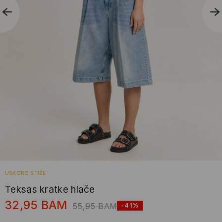
USKORO STIŽE
Teksas kratke hlače
32,95
BAM
55,95
BAM
-41%