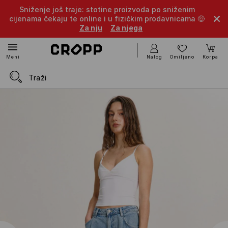
Sniženje još traje: stotine proizvoda po sniženim
cijenama čekaju te online i u fizičkim prodavnicama 🤑
Za nju
Za njega
Nalog
Omiljeno
Korpa
Meni