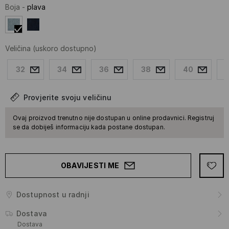
Boja
-
plava
Veličina
(uskoro dostupno)
32
34
36
38
40
Provjerite svoju veličinu
Ovaj proizvod trenutno nije dostupan u online prodavnici. Registruj
se da dobiješ informaciju kada postane dostupan.
OBAVIJESTI ME
Dostupnost u radnji
Dostava
Dostava