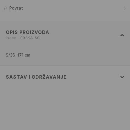
Povrat
OPIS PROIZVODA
Index
003KA-50J
S/36. 171 cm
SASTAV I ODRŽAVANJE
100% COTTON