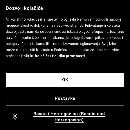
Dozvoli kolačiće
Mi koristimo kolačiće ili slične tehnologije da bismo vam ponudili najbolje
moguće iskustvo dok koristite našu web stranicu. Prihvatanjem kolačića
dozvoljavate nam da se pobrinemo za iskustvo ugodne kupovine, bazirano
na vašim ličnim izborima i navikama, jer prilagođavamo prikaz proizvoda i
usluga vašim potrebama ili personalizovanom oglašavanju. Svoj izbor
možete promijeniti bilo kada u Podešavanjima, a ako želite saznati više,
pročitajte
Politiku kolačića
i
Politiku privatnosti
.
OK
Postavke
Bosna i Hercegovina (Bosnia and
Herzegovina)