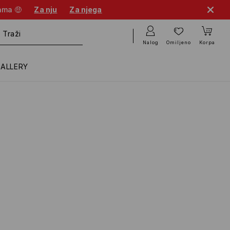
cama 🤑
Za nju
Za njega
Nalog
Omiljeno
Korpa
GALLERY