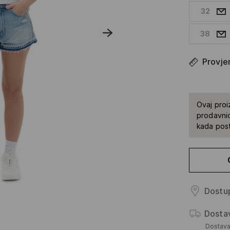
32
38
Provjer
Ovaj proi
prodavnic
kada pos
Dostup
Dosta
Dostav