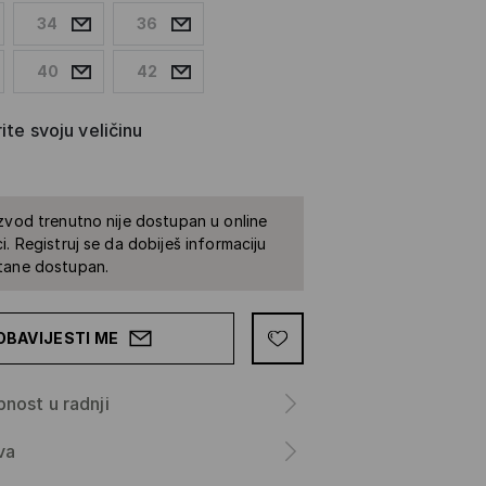
34
36
40
42
ite svoju veličinu
zvod trenutno nije dostupan u online
i. Registruj se da dobiješ informaciju
tane dostupan.
OBAVIJESTI ME
nost u radnji
va
a