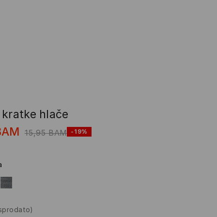
 kratke hlače
BAM
15,95
BAM
-19%
a
asprodato)