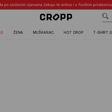
oda po sniženim cijenama čekaju te online i u fizičkim prodavni
JE
ŽENA
MUŠKARAC
HOT DROP
T-SHIRT 