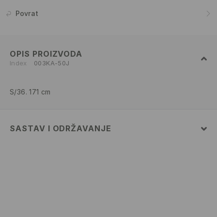
Povrat
OPIS PROIZVODA
Index
003KA-50J
S/36. 171 cm
SASTAV I ODRŽAVANJE
100% COTTON