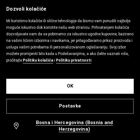
Dozvoli kolačiće
Mi koristimo kolačiće ili slične tehnologije da bismo vam ponudili najbolje
moguće iskustvo dok koristite našu web stranicu. Prihvatanjem kolačića
dozvoljavate nam da se pobrinemo za iskustvo ugodne kupovine, bazirano
na vašim ličnim izborima i navikama, jer prilagođavamo prikaz proizvoda i
usluga vašim potrebama ili personalizovanom oglašavanju. Svoj izbor
možete promijeniti bilo kada u Podešavanjima, a ako želite saznati više,
pročitajte
Politiku kolačića
i
Politiku privatnosti
.
OK
Postavke
Bosna i Hercegovina (Bosnia and
Herzegovina)