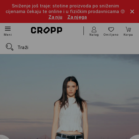
Sniženje još traje: stotine proizvoda po sniženim
cijenama čekaju te online i u fizičkim prodavnicama 🤑
Za nju
Za njega
Nalog
Omiljeno
Korpa
Meni