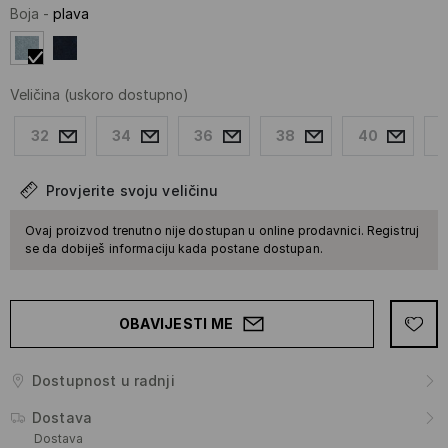
Boja
-
plava
Veličina
(uskoro dostupno)
32
34
36
38
40
Provjerite svoju veličinu
Ovaj proizvod trenutno nije dostupan u online prodavnici. Registruj
se da dobiješ informaciju kada postane dostupan.
OBAVIJESTI ME
Dostupnost u radnji
Dostava
Dostava