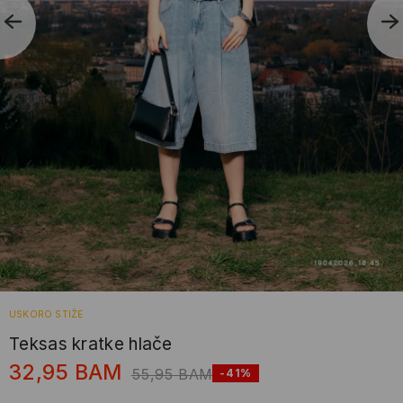
USKORO STIŽE
Teksas kratke hlače
32,95
BAM
55,95
BAM
-41%