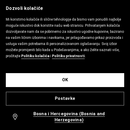
Dozvoli kolačiće
Mi koristimo kolačiće ili slične tehnologije da bismo vam ponudili najbolje
moguće iskustvo dok koristite našu web stranicu. Prihvatanjem kolačića
dozvoljavate nam da se pobrinemo za iskustvo ugodne kupovine, bazirano
na vašim ličnim izborima i navikama, jer prilagođavamo prikaz proizvoda i
usluga vašim potrebama ili personalizovanom oglašavanju. Svoj izbor
možete promijeniti bilo kada u Podešavanjima, a ako želite saznati više,
pročitajte
Politiku kolačića
i
Politiku privatnosti
.
OK
Postavke
Bosna i Hercegovina (Bosnia and
Herzegovina)