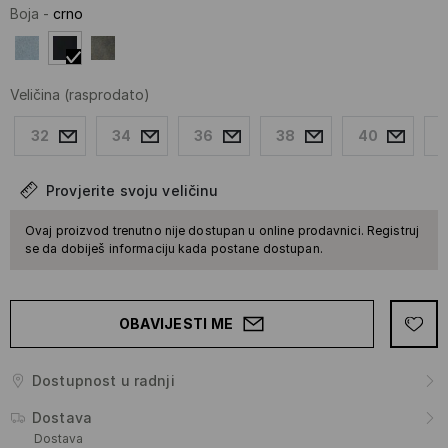
Boja
-
crno
Veličina
(rasprodato)
32
34
36
38
40
Provjerite svoju veličinu
Ovaj proizvod trenutno nije dostupan u online prodavnici. Registruj
se da dobiješ informaciju kada postane dostupan.
OBAVIJESTI ME
Dostupnost u radnji
Dostava
Dostava