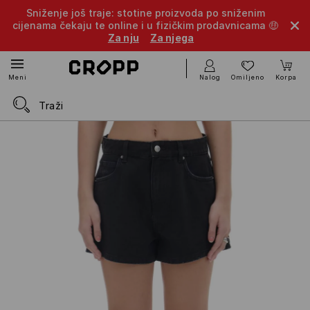
Sniženje još traje: stotine proizvoda po sniženim
cijenama čekaju te online i u fizičkim prodavnicama 🤑
Za nju
Za njega
Nalog
Omiljeno
Korpa
Meni