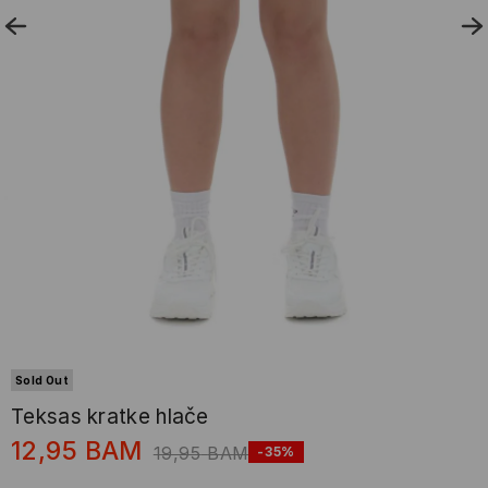
Sold Out
Teksas kratke hlače
12,95
BAM
19,95
BAM
-35%