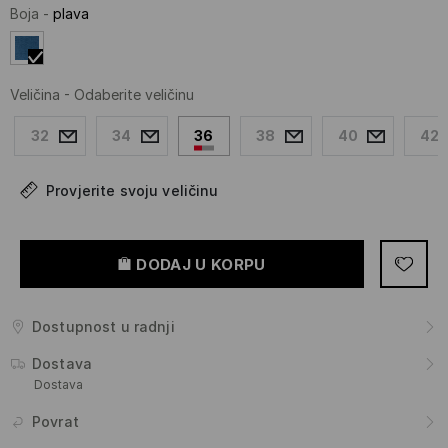
Boja
-
plava
Veličina
-
Odaberite veličinu
32
34
36
38
40
42
Provjerite svoju veličinu
DODAJ U KORPU
Dostupnost u radnji
Dostava
Dostava
Povrat