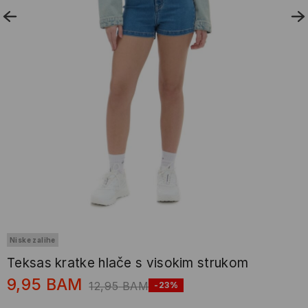
Niske zalihe
Teksas kratke hlače s visokim strukom
9,95
BAM
12,95
BAM
-23%