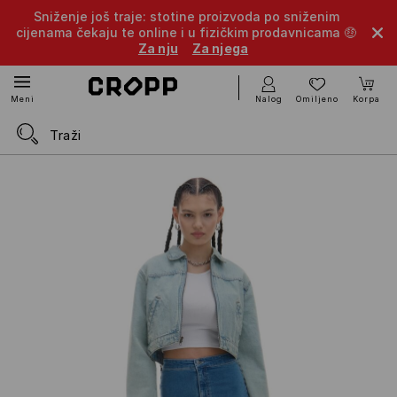
Sniženje još traje: stotine proizvoda po sniženim
cijenama čekaju te online i u fizičkim prodavnicama 🤑
Za nju
Za njega
Nalog
Omiljeno
Korpa
Meni