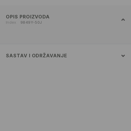
OPIS PROIZVODA
Index
9849Y-50J
SASTAV I ODRŽAVANJE
75% COTTON, 23% POLYESTER, 2% ELASTANE