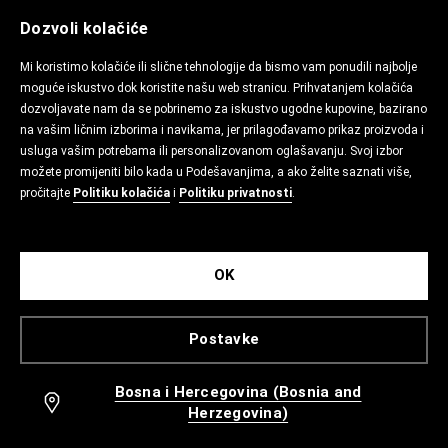
Dozvoli kolačiće
Mi koristimo kolačiće ili slične tehnologije da bismo vam ponudili najbolje
moguće iskustvo dok koristite našu web stranicu. Prihvatanjem kolačića
dozvoljavate nam da se pobrinemo za iskustvo ugodne kupovine, bazirano
na vašim ličnim izborima i navikama, jer prilagođavamo prikaz proizvoda i
usluga vašim potrebama ili personalizovanom oglašavanju. Svoj izbor
možete promijeniti bilo kada u Podešavanjima, a ako želite saznati više,
pročitajte
Politiku kolačića
i
Politiku privatnosti
.
OK
Postavke
Bosna i Hercegovina (Bosnia and
Herzegovina)