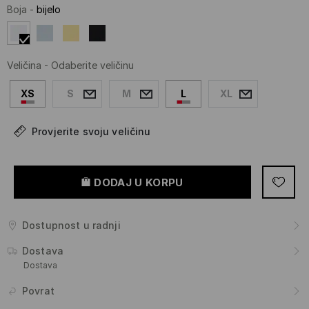
Boja
-
bijelo
Veličina
-
Odaberite veličinu
XS
S
M
L
XL
Provjerite svoju veličinu
DODAJ U KORPU
Dostupnost u radnji
Dostava
Dostava
Povrat