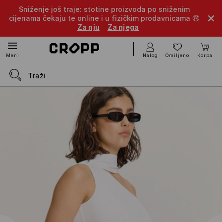
Sniženje još traje: stotine proizvoda po sniženim
cijenama čekaju te online i u fizičkim prodavnicama 🤑
Za nju
Za njega
Nalog
Omiljeno
Korpa
Meni