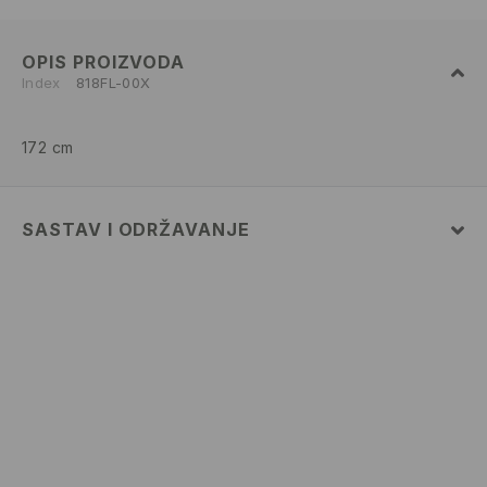
OPIS PROIZVODA
Index
818FL-00X
172 cm
SASTAV I ODRŽAVANJE
50% COTTON, 45% MODAL, 5% ELASTANE