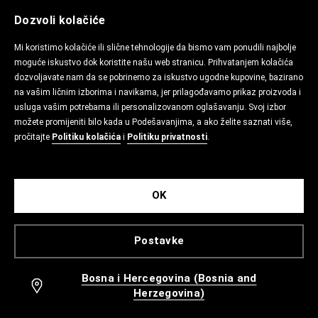
Dozvoli kolačiće
Mi koristimo kolačiće ili slične tehnologije da bismo vam ponudili najbolje
moguće iskustvo dok koristite našu web stranicu. Prihvatanjem kolačića
dozvoljavate nam da se pobrinemo za iskustvo ugodne kupovine, bazirano
na vašim ličnim izborima i navikama, jer prilagođavamo prikaz proizvoda i
usluga vašim potrebama ili personalizovanom oglašavanju. Svoj izbor
možete promijeniti bilo kada u Podešavanjima, a ako želite saznati više,
pročitajte
Politiku kolačića
i
Politiku privatnosti
.
OK
Postavke
Bosna i Hercegovina (Bosnia and
Herzegovina)