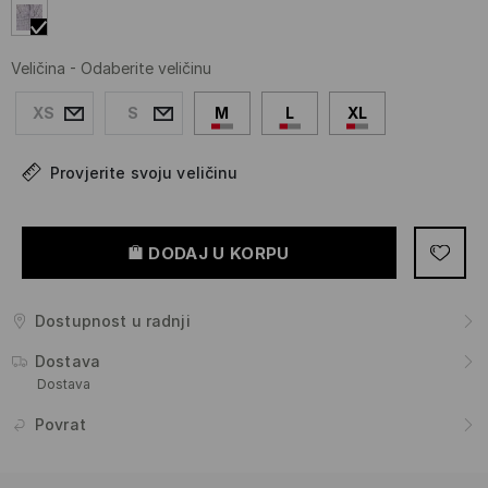
Veličina
-
Odaberite veličinu
XS
S
M
L
XL
Provjerite svoju veličinu
DODAJ U KORPU
Dostupnost u radnji
Dostava
Dostava
Povrat