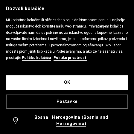
Dozvoli kolačiće
Mi koristimo kolačiće ili slične tehnologije da bismo vam ponudili najbolje
moguće iskustvo dok koristite našu web stranicu. Prihvatanjem kolačića
dozvoljavate nam da se pobrinemo za iskustvo ugodne kupovine, bazirano
na vašim ličnim izborima i navikama, jer prilagođavamo prikaz proizvoda i
usluga vašim potrebama ili personalizovanom oglašavanju. Svoj izbor
možete promijeniti bilo kada u Podešavanjima, a ako želite saznati više,
pročitajte
Politiku kolačića
i
Politiku privatnosti
.
OK
Postavke
Bosna i Hercegovina (Bosnia and
Herzegovina)