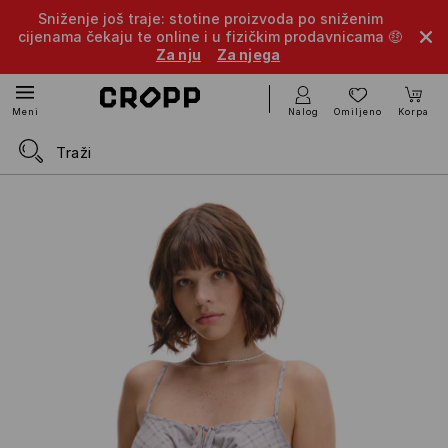
Sniženje još traje: stotine proizvoda po sniženim
cijenama čekaju te online i u fizičkim prodavnicama 🤑
Za nju
Za njega
Nalog
Omiljeno
Korpa
Meni