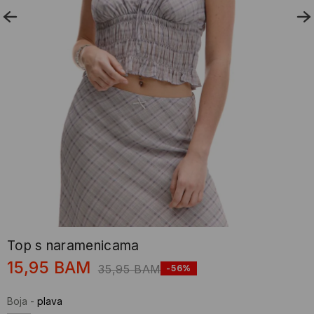
Top s naramenicama
15,95
BAM
35,95
BAM
-56%
Boja
-
plava